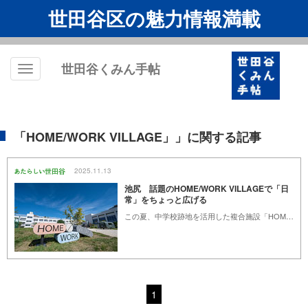
世田谷区の魅力情報満載
世田谷くみん手帖
Toggle
navigation
「HOME/WORK VILLAGE」」に関する記事
2025.11.13
池尻 話題のHOME/WORK VILLAGEで「日
常」をちょっと広げる
この夏、中学校跡地を活用した複合施設「HOME/WORK VILLAGE」（ホーム/ワークヴィレッジ）がオープンしたのをご存じですか？ 区立池尻中学校があった場所で、「世田谷ものづくり学校（IID）」としてクリエーターや起業家を支援していた施設が、「暮らし（HOME）」と「仕事（WORK）」を見つめ直し、私たちの社会に残された「宿題（HOMEWORK）」を紐解いていく、というコンセプトのもと新たに複合施設として生まれ変わりました。人と人がつながり、「暮らし」と「働くこと」を充実させ、身近な課題に挑んでいきたいという思いでスタートした場所です。世田谷区民がどんな楽しみ方ができるのかを取材しました。
1