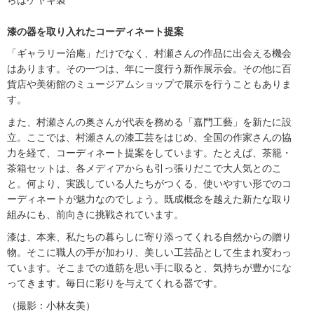
漆の器を取り入れたコーディネート提案
「ギャラリー治庵」だけでなく、村瀬さんの作品に出会える機会
はあります。その一つは、年に一度行う新作展示会。その他に百
貨店や美術館のミュージアムショップで展示を行うこともありま
す。
また、村瀬さんの奥さんが代表を務める「嘉門工藝」を新たに設
立。ここでは、村瀬さんの漆工芸をはじめ、全国の作家さんの協
力を経て、コーディネート提案をしています。たとえば、茶籠・
茶箱セットは、各メディアからも引っ張りだこで大人気とのこ
と。何より、実践している人たちがつくる、使いやすい形でのコ
ーディネートが魅力なのでしょう。既成概念を越えた新たな取り
組みにも、前向きに挑戦されています。
漆は、本来、私たちの暮らしに寄り添ってくれる自然からの贈り
物。そこに職人の手が加わり、美しい工芸品として生まれ変わっ
ています。そこまでの道筋を思い手に取ると、気持ちが豊かにな
ってきます。毎日に彩りを与えてくれる器です。
（撮影：小林友美）