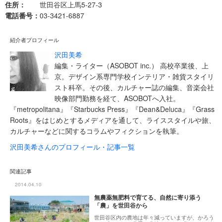
住所：
世田谷区上馬5-27-3
電話番号：
03-3421-6887
紹介者プロフィール
沢田美希
編集・ライター（ASOBOT inc.） 高校卒業後、上
京。デザイン系専門学校インテリア・雑貨スタイリ
スト科卒。その後、カルチャー誌の編集、音楽会社
映像部門勤務を経て、ASOBOTへ入社。
『metropolitana』『Starbucks Press』『Dean&Deluca』『Grass
Roots』をはじめとするメディアを通して、ライススタイルや旅、
カルチャーなどに関するコラムやフィクションを執筆。
沢田美希さんのプロフィール・記事一覧
関連記事
2014.04.10
無農薬無肥料で育てる、自然に寄り添う
「農」を世田谷から
世田谷区内の農地は年々減っていますが、かろう