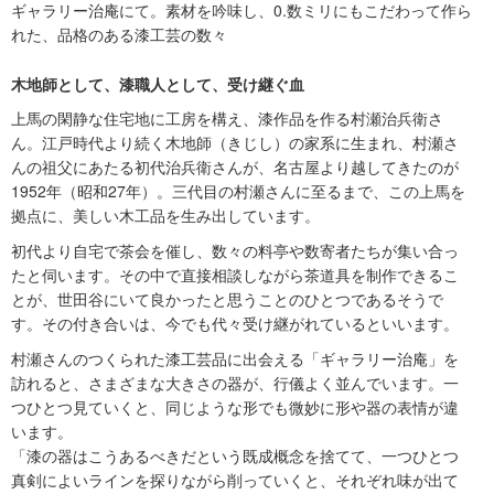
ギャラリー治庵にて。素材を吟味し、0.数ミリにもこだわって作ら
れた、品格のある漆工芸の数々
木地師として、漆職人として、受け継ぐ血
上馬の閑静な住宅地に工房を構え、漆作品を作る村瀬治兵衛さ
ん。江戸時代より続く木地師（きじし）の家系に生まれ、村瀬さ
んの祖父にあたる初代治兵衛さんが、名古屋より越してきたのが
1952年（昭和27年）。三代目の村瀬さんに至るまで、この上馬を
拠点に、美しい木工品を生み出しています。
初代より自宅で茶会を催し、数々の料亭や数寄者たちが集い合っ
たと伺います。その中で直接相談しながら茶道具を制作できるこ
とが、世田谷にいて良かったと思うことのひとつであるそうで
す。その付き合いは、今でも代々受け継がれているといいます。
村瀬さんのつくられた漆工芸品に出会える「ギャラリー治庵」を
訪れると、さまざまな大きさの器が、行儀よく並んでいます。一
つひとつ見ていくと、同じような形でも微妙に形や器の表情が違
います。
「漆の器はこうあるべきだという既成概念を捨てて、一つひとつ
真剣によいラインを探りながら削っていくと、それぞれ味が出て