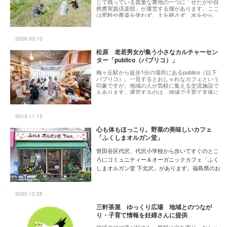
じて残っている貴重な農地の一つに「せたがや自
然農実践倶楽部」が運営する畑があります。ここ
は肥料や農薬を使わず、土を耕さず、水をやら
ず、種を撒いて、草を少々刈るだけという「自然
農」を実践している会員制の畑。そんな作業で本
当に作物ができるの？尽きない疑問を胸に訪れる
2026.03.13
と、そこには草木に覆われた土地が広がり、
「農」の未来に向けて熱い思いを抱く人々が集ま
松原 老若男女が集う小さなカルチャーセン
っていました。
ター「publico（パブリコ）」
梅ヶ丘駅から徒歩1分の場所にあるpublico（以下
パブリコ）。一見するとおしゃれなカフェという
印象ですが、地域の人が気軽に集える交流施設で
もあります。運営するのは、地域で子育て支援に
取り組んできたNPO法人子育て支援グループ
amigo（以下アミーゴ）です。2023年10月のオー
プンから３年目、誰もが安心して過ごせる「もう
2013.11.13
ひとつの居場所」として、梅ヶ丘の地に根付き始
めたパブリコを訪ねました。
心も体もほっこり。野菜の美味しいカフェ
「ふくしまオルガン堂」
世田谷区代沢、代沢小学校から歩いてすぐのとこ
ろにコミュニティー＆オーガニックカフェ「ふく
しまオルガン堂 下北沢」があります。福島県のお
米と野菜でつくられた「ふくしま定食」が人気
で、リピーターが後を絶たないのだとか。カフェ
の店長阿部直実さんは、「福島と東京、人と人と
2020.12.25
を結びたい」と話します。
三軒茶屋 ゆっくり広場 地域とのつなが
[11月の特集] 人と街がつながる、世田谷のコミ
り・子育て情報を妊婦さんに提供
ュニティ
地域のママ達が始めた、気軽に立ち寄り、おしゃ