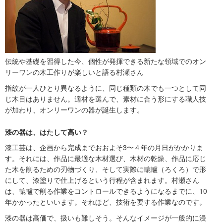
伝統や基礎を習得した今、個性が発揮できる新たな領域でのオン
リーワンの木工作りが楽しいと語る村瀬さん
指紋が一人ひとり異なるように、同じ種類の木でも一つとして同
じ木目はありません。適材を選んで、素材に合う形にする職人技
が加わり、オンリーワンの器が誕生します。
漆の器は、はたして高い？
漆工芸は、企画から完成までおおよそ3〜４年の月日がかかりま
す。それには、作品に最適な木材選び、木材の乾燥、作品に応じ
た木を削るための刃物づくり、そして実際に轆轤（ろくろ）で形
にして、漆塗りで仕上げるという行程が含まれます。村瀬さん
は、轆轤で削る作業をコントロールできるようになるまでに、10
年かかったといいます。それほど、技術を要する作業なのです。
漆の器は高価で、扱いも難しそう。そんなイメージが一般的に浸