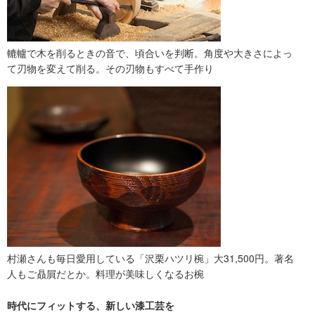
轆轤で木を削るときの音で、頃合いを判断。角度や大きさによっ
て刃物を変えて削る。その刃物もすべて手作り
村瀬さんも毎日愛用している「沢栗ハツリ椀」大31,500円。著名
人もご贔屓だとか。料理が美味しくなるお椀
時代にフィットする、新しい漆工芸を