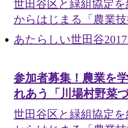
世田谷区と緑組協定を
からはじまる「農業技術
あたらしい世田谷
2017
参加者募集！農業を
れあう「川場村野菜
世田谷区と緑組協定を