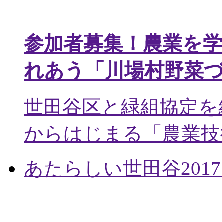
参加者募集！農業を
れあう「川場村野菜
世田谷区と緑組協定を
からはじまる「農業技術
あたらしい世田谷
2017