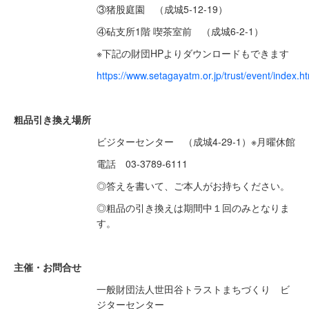
③猪股庭園 （成城5-12-19）
④砧支所1階 喫茶室前 （成城6-2-1）
※下記の財団HPよりダウンロードもできます
https://www.setagayatm.or.jp/trust/event/index.h
粗品引き換え場所
ビジターセンター （成城4-29-1）※月曜休館
電話 03-3789-6111
◎答えを書いて、ご本人がお持ちください。
◎粗品の引き換えは期間中１回のみとなりま
す。
主催・お問合せ
一般財団法人世田谷トラストまちづくり ビ
ジターセンター