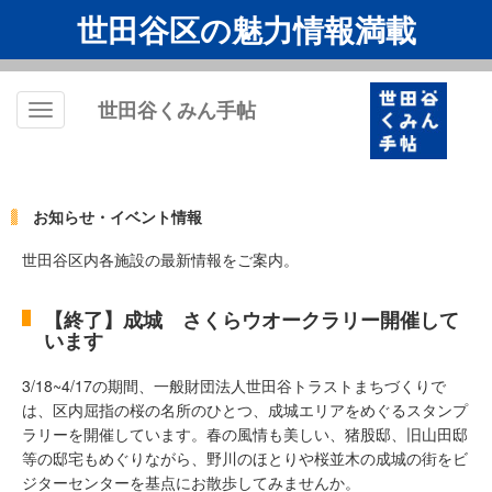
世田谷区の魅力情報満載
世田谷くみん手帖
Toggle
navigation
お知らせ・イベント情報
世田谷区内各施設の最新情報をご案内。
【終了】成城 さくらウオークラリー開催して
います
3/18~4/17の期間、一般財団法人世田谷トラストまちづくりで
は、区内屈指の桜の名所のひとつ、成城エリアをめぐるスタンプ
ラリーを開催しています。春の風情も美しい、猪股邸、旧山田邸
等の邸宅もめぐりながら、野川のほとりや桜並木の成城の街をビ
ジターセンターを基点にお散歩してみませんか。