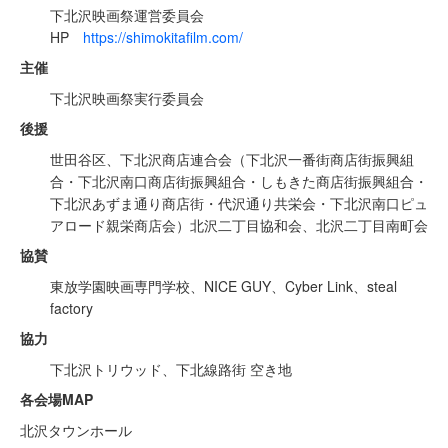
下北沢映画祭運営委員会
HP
https://shimokitafilm.com/
主催
下北沢映画祭実行委員会
後援
世田谷区、下北沢商店連合会（下北沢一番街商店街振興組
合・下北沢南口商店街振興組合・しもきた商店街振興組合・
下北沢あずま通り商店街・代沢通り共栄会・下北沢南口ピュ
アロード親栄商店会）北沢二丁目協和会、北沢二丁目南町会
協賛
東放学園映画専門学校、NICE GUY、Cyber Link、steal
factory
協力
下北沢トリウッド、下北線路街 空き地
各会場MAP
北沢タウンホール