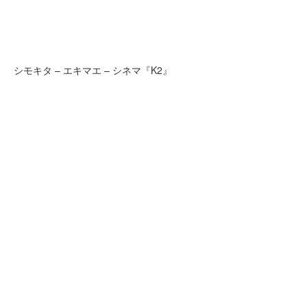
シモキタ – エキマエ – シネマ『K2』