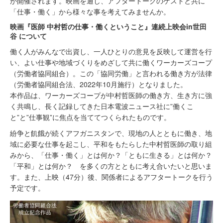
が開催されます。映画を通し、アフタートークのゲストと共に
「仕事・働く」から様々な事を考えてみませんか。
映画『医師 中村哲の仕事・働くということ』連続上映会in世田
谷 について
働く人がみんなで出資し、一人ひとりの意見を反映して運営を行
い、よい仕事や地域づくりをめざして共に働くワーカーズコープ
（労働者協同組合）。この「協同労働」と言われる働き方が法律
（労働者協同組合法、2022年10月施行）となりました。
本作品は、ワーカーズコープが中村哲医師の働き方、生き方に強
く共鳴し、長く記録してきた日本電波ニュース社に”働くこ
と”と”仕事観”に焦点を当ててつくられたものです。
紛争と飢餓が続くアフガニスタンで、現地の人とともに働き、地
域に必要な仕事を起こし、平和をもたらした中村哲医師の取り組
みから、「仕事・働く」とは何か？「ともに生きる」とは何か？
「平和」とは何か？ を多くの方とともに考え合いたいと思いま
す。また、上映（47分）後、関係者によるアフタートークを行う
予定です。