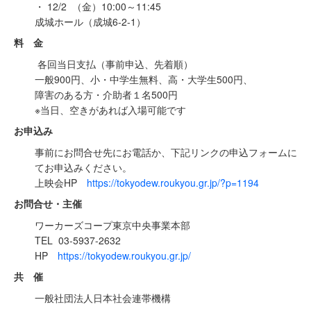
・ 12/2 （金）10:00～11:45
成城ホール（成城6-2-1）
料 金
各回当日支払（事前申込、先着順）
一般900円、小・中学生無料、高・大学生500円、
障害のある方・介助者１名500円
※当日、空きがあれば入場可能です
お申込み
事前にお問合せ先にお電話か、下記リンクの申込フォームに
てお申込みください。
上映会HP
https://tokyodew.roukyou.gr.jp/?p=1194
お問合せ・主催
ワーカーズコープ東京中央事業本部
TEL 03-5937-2632
HP
https://tokyodew.roukyou.gr.jp/
共 催
一般社団法人日本社会連帯機構