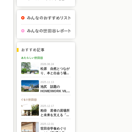
2026.06.24
松原 自然とつなが
り、本と出会う場...
2025.11.13
池尻 話題の
HOME/WORK VIL...
2025.12.17
粕谷 若者の居場所
と未来を支える「...
2025.12.01
世田谷学食めぐり