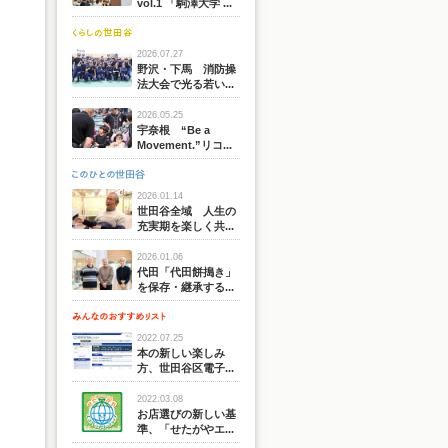
vol.1 「駒澤大学 ...
2026.07.27
野沢・下馬 消防操
法大会で光る若い...
2026.05.25
宇奈根 “Be a
Movement.”リコ...
2026.01.14
世田谷全域 人生の
充実期を楽しく共...
2026.01.06
代田「代田餅搗き」
を保存・継承する...
2022.07.25
本の新しい楽しみ
方、世田谷区電子...
2022.03.08
お店選びの新しい基
準、「せたがやエ...