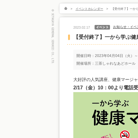
>
イベントカレンダー
>
【受付終了】一か
お知らせ・イベ
2023.02.17
【受付終了】一から学ぶ健
開催日時：2023年04月04日（火）～
開催場所：三茶しゃれなあどホール
大好評の人気講座、健康マージャ
2/17
（金）
10
：
00
より電話