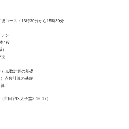
後コース：13時30分から15時30分
？
リテン
本4役
系）
び役
み）点数計算の基礎
み）点数計算の基礎
計算
世田谷区太子堂2-16-17）
会