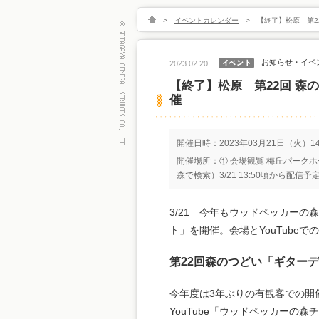
>
イベントカレンダー
>
【終了】松原 第2
お知らせ・イベ
2023.02.20
【終了】松原 第22回 
催
開催日時：2023年03月21日（火）14
開催場所：① 会場観覧 梅丘パークホー
森で検索）3/21 13:50頃から配信予
3/21 今年もウッドペッカーの
ト」を開催。会場とYouTube
第22回森のつどい「ギター
今年度は3年ぶりの有観客での開催
YouTube「ウッドペッカー