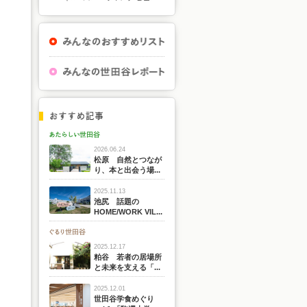
2026.06.24
松原 自然とつなが
り、本と出会う場...
2025.11.13
池尻 話題の
HOME/WORK VIL...
2025.12.17
粕谷 若者の居場所
と未来を支える「...
2025.12.01
世田谷学食めぐり