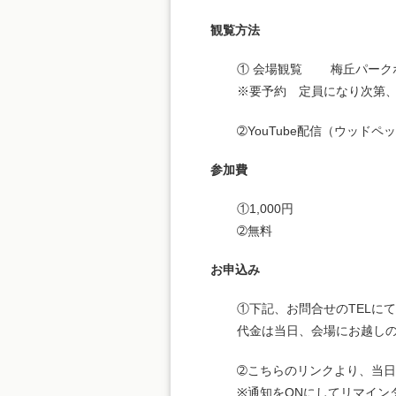
観覧方法
① 会場観覧 梅丘パークホー
※要予約 定員になり次第
➁YouTube配信（ウッドペ
参加費
①1,000円
➁無料
お申込み
①下記、お問合せのTELに
代金は当日、会場にお越し
➁こちらのリンクより、当
※通知をONにしてリマイン