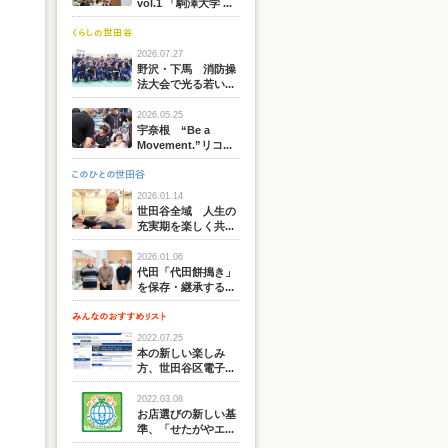
vol.1 「駒澤大学 ...
2026.07.27
野沢・下馬 消防操
法大会で光る若い...
2026.05.25
宇奈根 “Be a
Movement.”リコ...
2026.01.14
世田谷全域 人生の
充実期を楽しく共...
2026.01.06
代田「代田餅搗き」
を保存・継承する...
2022.07.25
本の新しい楽しみ
方、世田谷区電子...
2022.03.08
お店選びの新しい基
準、「せたがやエ...