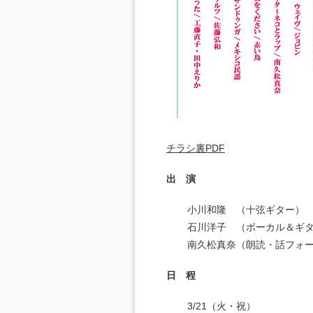
チラシ裏PDF
出 演
小川和隆 （十弦ギター）
石川洋子 （ボーカル＆ギ
南久松真奈（朗読・話フォ
日 程
3/21（火・祝）