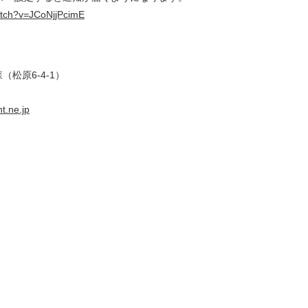
atch?v=JCoNjjPcimE
松原6-4-1）
t.ne.jp