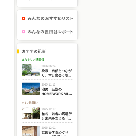
2026.06.24
松原 自然とつなが
り、本と出会う場...
2025.11.13
池尻 話題の
HOME/WORK VIL...
2025.12.17
粕谷 若者の居場所
と未来を支える「...
2025.12.01
世田谷学食めぐり