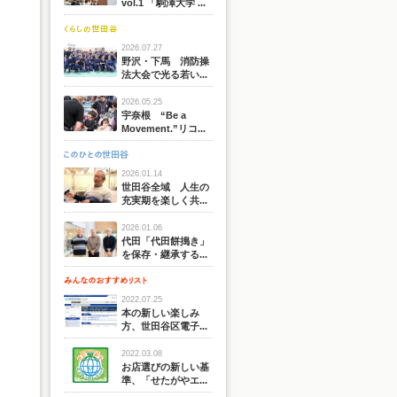
vol.1 「駒澤大学 ...
2026.07.27
野沢・下馬 消防操
法大会で光る若い...
2026.05.25
宇奈根 “Be a
Movement.”リコ...
2026.01.14
世田谷全域 人生の
充実期を楽しく共...
2026.01.06
代田「代田餅搗き」
を保存・継承する...
2022.07.25
本の新しい楽しみ
方、世田谷区電子...
2022.03.08
お店選びの新しい基
準、「せたがやエ...