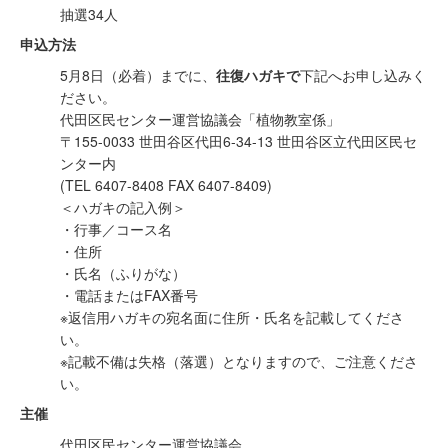
抽選34人
申込方法
5月8日（必着）までに、
往復ハガキで
下記へお申し込みく
ださい。
代田区民センター運営協議会「植物教室係」
〒155-0033 世田谷区代田6-34-13 世田谷区立代田区民セ
ンター内
(TEL 6407-8408 FAX 6407-8409)
＜ハガキの記入例＞
・行事／コース名
・住所
・氏名（ふりがな）
・電話またはFAX番号
※返信用ハガキの宛名面に住所・氏名を記載してくださ
い。
※記載不備は失格（落選）となりますので、ご注意くださ
い。
主催
代田区民センター運営協議会