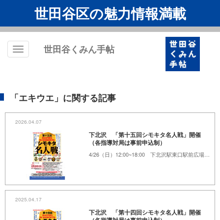
世田谷区の魅力情報満載
世田谷くみん手帖
Toggle
navigation
「エキウエ」に関する記事
2026.04.07
下北沢 「第十五回シモキタ名人戦」開催
（各指導対局は事前申込制）
4/26（日）12:00~18:00 下北沢駅東口駅前広場、下北沢あずま通り商店街、他
2025.04.17
下北沢 「第十四回シモキタ名人戦」開催