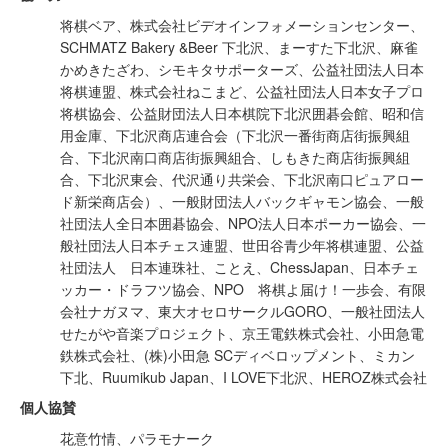
将棋ベア、株式会社ビデオインフォメーションセンター、
SCHMATZ Bakery &Beer 下北沢、まーすた下北沢、麻雀
かめきたざわ、シモキタサポーターズ、公益社団法人日本
将棋連盟、株式会社ねこまど、公益社団法人日本女子プロ
将棋協会、公益財団法人日本棋院下北沢囲碁会館、昭和信
用金庫、下北沢商店連合会（下北沢一番街商店街振興組
合、下北沢南口商店街振興組合、しもきた商店街振興組
合、下北沢東会、代沢通り共栄会、下北沢南口ピュアロー
ド新栄商店会）、一般財団法人バックギャモン協会、一般
社団法人全日本囲碁協会、NPO法人日本ポーカー協会、一
般社団法人日本チェス連盟、世田谷青少年将棋連盟、公益
社団法人 日本連珠社、ことえ、ChessJapan、日本チェ
ッカー・ドラフツ協会、NPO 将棋よ届け！一歩会、有限
会社ナガヌマ、東大オセロサークルGORO、一般社団法人
せたがや音楽プロジェクト、京王電鉄株式会社、小田急電
鉄株式会社、(株)小田急 SCディベロップメント、ミカン
下北、Ruumikub Japan、I LOVE下北沢、HEROZ株式会社
個人協賛
花意竹情、パラモナーク