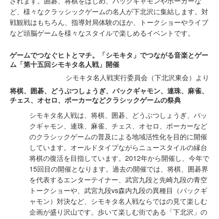
されます。囲碁、将棋をはじめ、バックギャモンやポーカーな
ど、様々なクラッシックゲームの名人が下北沢に集結します。対
戦観戦はもちろん、指導対局体験のほか、トークショーやライブ
など頭脳ゲームを様々なスタイルで楽しめるイベントです。
ゲームでつなぐヒトとマチ。「シモキタ」でつながる音楽とゲー
ム「第十五回シモキタ名人戦」開催
シモキタ名人戦実行委員会（下北沢東会）より
将棋、囲碁、どうぶつしょうぎ、バックギャモン、連珠、麻雀、
チェス、オセロ、ポーカーなどクラシックゲームの祭典
シモキタ名人戦は、将棋、囲碁、どうぶつしょうぎ、バッ
クギャモン、連珠、麻雀、チェス、オセロ、ポーカーなど
のクラシックゲームの普及による地域活性化を目的に開催
しています。オールドタイプながらニュースタイルの縁台
将棋の復活を目指しています。2012年から開催し、今年で
15回目の開催となります。過去の開催では、将棋、囲碁界
を代表するエンターテイナー、武宮九段と先崎九段の青空
トークショーや、武宮九段vs森内九段の異種目（バックギ
ャモン）対決など、シモキタ名人戦ならではの見て楽しむ
企画が盛り沢山です。歩いて楽しむ街である「下北沢」の