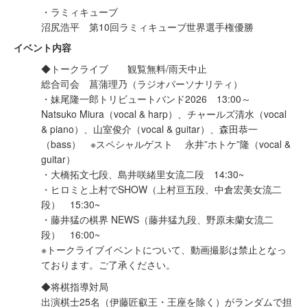
・ラミィキューブ
沼尻浩平 第10回ラミィキューブ世界選手権優勝
イベント内容
◆トークライブ 観覧無料/雨天中止
総合司会 菖蒲理乃（ラジオパーソナリティ）
・妹尾隆一郎トリビュートバンド2026 13:00～
Natsuko Miura（vocal & harp）、チャールズ清水（vocal
& piano）、山室俊介（vocal & guitar）、森田恭一
（bass） ※スペシャルゲスト 永井”ホトケ”隆（vocal &
guitar）
・大橋拓文七段、島井咲緒里女流二段 14:30~
・ヒロミと上村でSHOW（上村亘五段、中倉宏美女流二
段） 15:30~
・藤井猛の棋界 NEWS（藤井猛九段、野原未蘭女流二
段） 16:00~
※トークライブイベントについて、動画撮影は禁止となっ
ております。ご了承ください。
◆将棋指導対局
出演棋士25名（伊藤匠叡王・王座を除く）がランダムで担