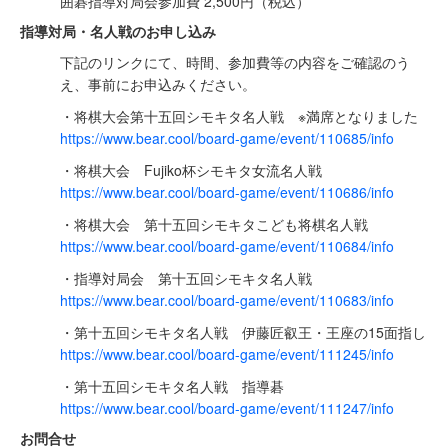
囲碁指導対局会参加費 2,500円（税込）
指導対局・名人戦のお申し込み
下記のリンクにて、時間、参加費等の内容をご確認のう
え、事前にお申込みください。
・将棋大会第十五回シモキタ名人戦 ※満席となりました
https://www.bear.cool/board-game/event/110685/info
・将棋大会 Fujiko杯シモキタ女流名人戦
https://www.bear.cool/board-game/event/110686/info
・将棋大会 第十五回シモキタこども将棋名人戦
https://www.bear.cool/board-game/event/110684/info
・指導対局会 第十五回シモキタ名人戦
https://www.bear.cool/board-game/event/110683/info
・第十五回シモキタ名人戦 伊藤匠叡王・王座の15面指し
https://www.bear.cool/board-game/event/111245/info
・第十五回シモキタ名人戦 指導碁
https://www.bear.cool/board-game/event/111247/info
お問合せ