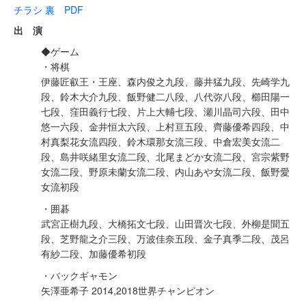
チラシ 裏 PDF
出 演
◆ゲーム
・将棋
伊藤匠叡王・王座、森内俊之九段、藤井猛九段、先崎学九
段、鈴木大介九段、飯野健二八段、八代弥八段、櫛田陽一
七段、窪田義行七段、片上大輔七段、瀬川晶司六段、田中
悠一六段、金井恒太六段、上村亘五段、齊藤優希四段、中
村真梨花女流四段、鈴木環那女流三段、中倉宏美女流二
段、島井咲緒里女流二段、北尾まどか女流二段、宮宗紫野
女流二段、野原未蘭女流二段、内山あや女流二段、飯野愛
女流初段
・囲碁
武宮正樹九段、大橋拓文七段、山田晋次七段、外柳是聞五
段、芝野龍之介三段、万波佳奈五段、金子真季二段、茂呂
有紗二段、加藤優希初段
・バックギャモン
矢澤亜希子 2014,2018世界チャンピオン