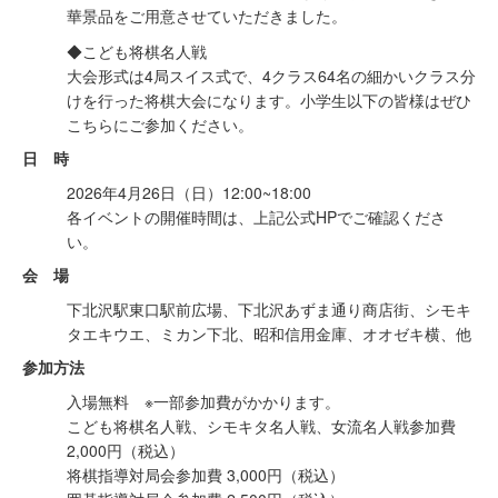
華景品をご用意させていただきました。
◆こども将棋名人戦
大会形式は4局スイス式で、4クラス64名の細かいクラス分
けを行った将棋大会になります。小学生以下の皆様はぜひ
こちらにご参加ください。
日 時
2026年4月26日（日）12:00~18:00
各イベントの開催時間は、上記公式HPでご確認くださ
い。
会 場
下北沢駅東口駅前広場、下北沢あずま通り商店街、シモキ
タエキウエ、ミカン下北、昭和信用金庫、オオゼキ横、他
参加方法
入場無料 ※一部参加費がかかります。
こども将棋名人戦、シモキタ名人戦、女流名人戦参加費
2,000円（税込）
将棋指導対局会参加費 3,000円（税込）