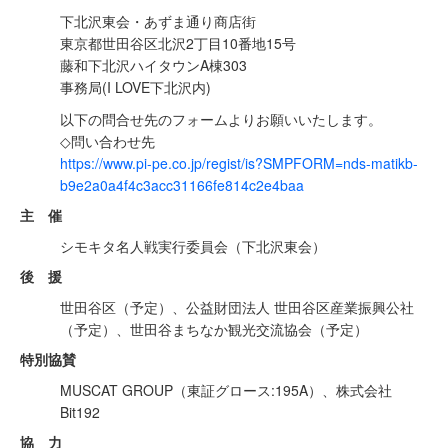
下北沢東会・あずま通り商店街
東京都世田谷区北沢2丁目10番地15号
藤和下北沢ハイタウンA棟303
事務局(I LOVE下北沢内)
以下の問合せ先のフォームよりお願いいたします。
◇問い合わせ先
https://www.pi-pe.co.jp/regist/is?SMPFORM=nds-matikb-
b9e2a0a4f4c3acc31166fe814c2e4baa
主 催
シモキタ名人戦実行委員会（下北沢東会）
後 援
世田谷区（予定）、公益財団法人 世田谷区産業振興公社
（予定）、世田谷まちなか観光交流協会（予定）
特別協賛
MUSCAT GROUP（東証グロース:195A）、株式会社
Bit192
協 力