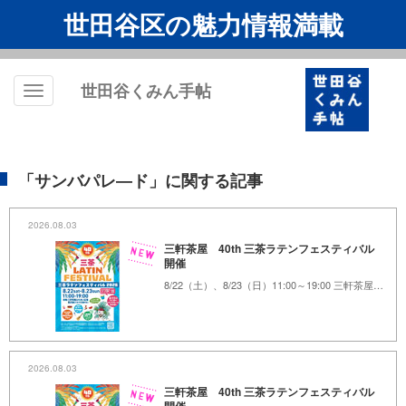
世田谷区の魅力情報満載
世田谷くみん手帖
Toggle
navigation
「サンバパレ―ド」に関する記事
2026.08.03
三軒茶屋 40th 三茶ラテンフェスティバル
開催
8/22（土）、8/23（日）11:00～19:00 三軒茶屋ふれあい広場、茶沢通り
2026.08.03
三軒茶屋 40th 三茶ラテンフェスティバル