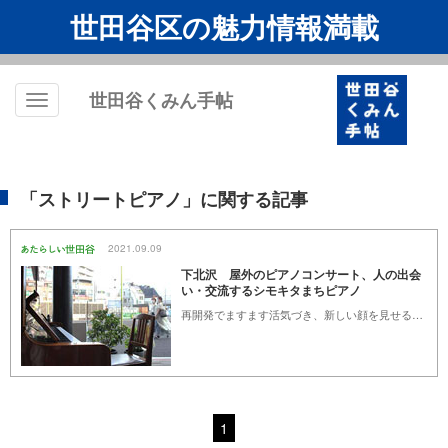
世田谷区の魅力情報満載
世田谷くみん手帖
Toggle
navigation
「ストリートピアノ」に関する記事
2021.09.09
下北沢 屋外のピアノコンサート、人の出会
い・交流するシモキタまちピアノ
再開発でますます活気づき、新しい顔を見せる下北沢。その駅前近く、ビルのオープンスペースにある誰でも弾けるピアノは、行き交う人々に憩いのひとときを奏でてくれます。
1