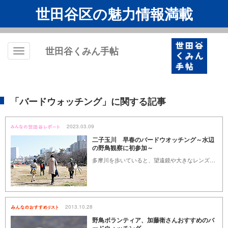
世田谷区の魅力情報満載
世田谷くみん手帖
Toggle
navigation
「バードウォッチング」に関する記事
2023.03.09
二子玉川 早春のバードウオッチング～水辺
の野鳥観察に初参加～
多摩川を歩いていると、望遠鏡や大きなレンズのカメラを持った方が「バードウォッチング」している姿を見かけませんか。しかし、ハードルが高そう、どうやって楽しめば良いかわからない等で、実際にやってみた事のある方は少ないのではないでしょうか。
2013.10.28
野鳥ボランティア、加藤衛さんおすすめのバ