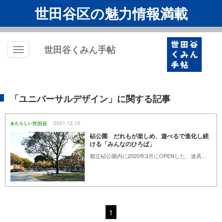
世田谷区の魅力情報満載
世田谷くみん手帖
Toggle
navigation
「ユニバーサルデザイン」に関する記事
2021.12.15
砧公園 だれもが楽しめ、遊べるで進化し続
ける「みんなのひろば」
都立砧公園内に2020年3月にOPENした、遊具広場「みんなのひろば」。公園のユニバーサル化を推進してきた東京都が全国に先駆けて、だれもが当たり前のように利用でき、共に楽しめる遊び場、第1号として整備されました。先駆的な取り組みと注目される「みんなのひろば」は、遊びを通して、様々な子ども達の「やりたい」と「たのしい」を叶える為に、進化し続けています。
1