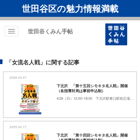
世田谷区の魅力情報満載
世田谷くみん手帖
Toggle
navigation
「女流名人戦」に関する記事
2026.04.07
下北沢 「第十五回シモキタ名人戦」開催
（各指導対局は事前申込制）
4/26（日）12:00~18:00 下北沢駅東口駅前広場、下北沢あずま通り商店街、他
2025.04.17
下北沢 「第十四回シモキタ名人戦」開催