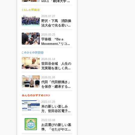
vol.1 「駒澤大学 ...
2026.07.27
野沢・下馬 消防操
法大会で光る若い...
2026.05.25
宇奈根 “Be a
Movement.”リコ...
2026.01.14
世田谷全域 人生の
充実期を楽しく共...
2026.01.06
代田「代田餅搗き」
を保存・継承する...
2022.07.25
本の新しい楽しみ
方、世田谷区電子...
2022.03.08
お店選びの新しい基
準、「せたがやエ...