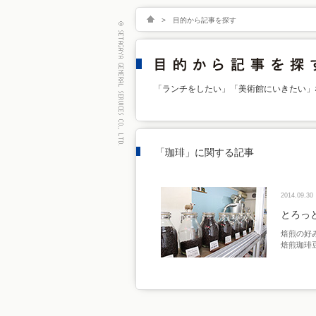
>
目的から記事を探す
「ランチをしたい」「美術館にいきたい」
「珈琲」に関する記事
2014.09.30
とろっ
焙煎の好
焙煎珈琲