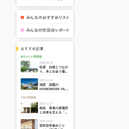
2026.06.24
松原 自然とつなが
り、本と出会う場...
2025.11.13
池尻 話題の
HOME/WORK VIL...
2025.12.17
粕谷 若者の居場所
と未来を支える「...
2025.12.01
世田谷学食めぐり