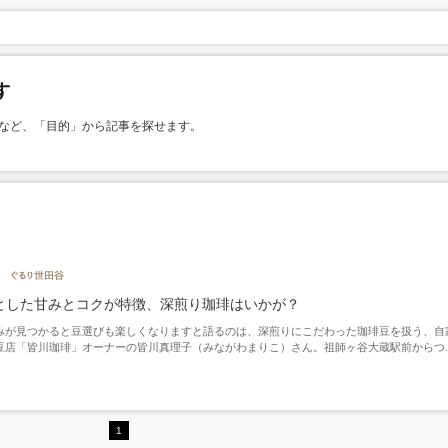
など、「目的」から記事を探せます。
とした甘みとコクが特徴、深煎り珈琲はいかが？
みが見つかると豆選びも楽しくなりますと語るのは、深煎りにこだわった珈琲豆を扱う、自
豆店「皆川珈琲」オーナーの皆川真理子（みながわまりこ）さん。祖師ヶ谷大蔵駅前からつ..
1