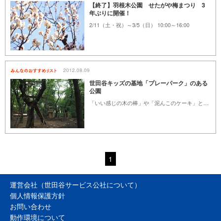
【終了】羽根木公園 せたがや梅まつり 3
年ぶりに開催！
2/11（土・祝）～3/5（日） 10:00～16:00
2012.08.09
世田谷キッズの基地「プレーパーク」のある
公園
「いい感じの木の棒」や「泥んこのケーキ」とか、「秘密基地」やら「冒険」だとか。子どものころの憧れや夢中になってたこと。この場所で遊んでいる子どもたちを見ていると、そんな思い出が頭の中を一気に駆け巡ります。都会だけど自然に近い『自分の責任で自由に遊ぶ』がモットーな、この公園は子どもの「宝物」がいっぱいです。 ※なお、各プレーパークには休園日があるので、各自ホームページなどでチェックしてからお出かけください。
1
運営会社（世田谷サービス公社について）
個人情報保護方針
お問い合わせ
動作環境について