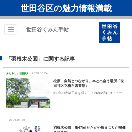
世田谷区の魅力情報満載
世田谷くみん手帖
Toggle
navigation
「羽根木公園」に関する記事
2026.06.24
松原 自然とつながり、本と出会う場所「世
田谷区立梅丘図書館」
約2年の改築工事を経て、2026年2月にリニューアルオープンした「世田谷区立梅丘図書館」。地上3階建て、吹き抜けがある館内は、開放感にあふれています。3階は羽根木公園とブリッジでつながっており、公園と図書館を自由に行き来できるのも魅力。3Dプリンターを備えたワークショップルームや心地よいカフェなど、読書以外の楽しみも充実しています。生まれ変わった梅丘図書館の魅力を紹介します。
2026.01.30
羽根木公園 第47回 せたがや梅まつりが開催