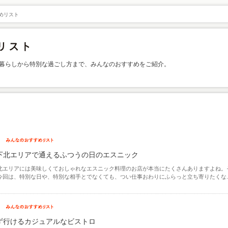
めリスト
暮らしから特別な過ごし方まで、みんなのおすすめをご紹介。
下北エリアで通えるふつうの日のエスニック
北エリアには美味しくておしゃれなエスニック料理のお店が本当にたくさんありますよね。
今回は、特別な日や、特別な相手とでなくても、つい仕事おわりにふらっと立ち寄りたくな..
ず行けるカジュアルなビストロ