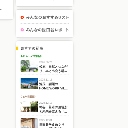
と
.
2026.06.24
松原 自然とつなが
り、本と出会う場...
2025.11.13
池尻 話題の
HOME/WORK VIL...
2025.12.17
粕谷 若者の居場所
と未来を支える「...
2025.12.01
世田谷学食めぐり