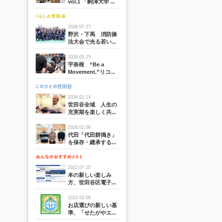
vol.1 「駒澤大学 ...
2026.07.27
野沢・下馬 消防操
法大会で光る若い...
2026.05.25
宇奈根 “Be a
Movement.”リコ...
2026.01.14
世田谷全域 人生の
充実期を楽しく共...
2026.01.06
代田「代田餅搗き」
を保存・継承する...
2022.07.25
本の新しい楽しみ
方、世田谷区電子...
2022.03.08
お店選びの新しい基
準、「せたがやエ...