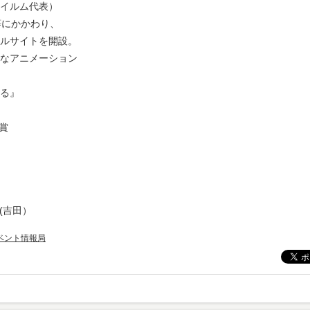
イルム代表）
等にかかわり、
ルサイトを開設。
なアニメーション
る』
賞
）
jp(吉田）
ベント情報局