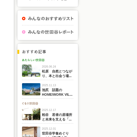
2026.06.24
松原 自然とつなが
り、本と出会う場...
2025.11.13
池尻 話題の
HOME/WORK VIL...
2025.12.17
粕谷 若者の居場所
と未来を支える「...
2025.12.01
世田谷学食めぐり