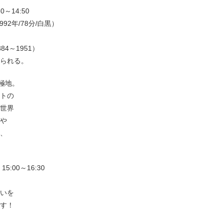
～14:50
92年/78分/白黒）
4～1951）
られる。
極地。
トの
世界
や
、
:00～16:30
いを
す！