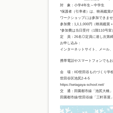
対 象：小学4年生～中学生
*保護者（引率者）は、映画鑑賞
ワークショップには参加できませ
参加費：1人1,000円（映画鑑
*参加費は当日受付（1階110号
定 員：26名◎定員に達し次第
お申し込み：
インターネットサイト、メール、
携帯電話やスマートフォンでもお
会 場：IID世田谷ものづくり学
世田谷区池尻2-4-5
https://setagaya-school.net/
交 通：田園都市線「池尻大橋」
田園都市線/世田谷線「三軒茶屋」