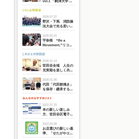
vol.1 「駒澤大学 ...
2026.07.27
野沢・下馬 消防操
法大会で光る若い...
2026.05.25
宇奈根 “Be a
Movement.”リコ...
2026.01.14
世田谷全域 人生の
充実期を楽しく共...
2026.01.06
代田「代田餅搗き」
を保存・継承する...
2022.07.25
本の新しい楽しみ
方、世田谷区電子...
2022.03.08
お店選びの新しい基
準、「せたがやエ...