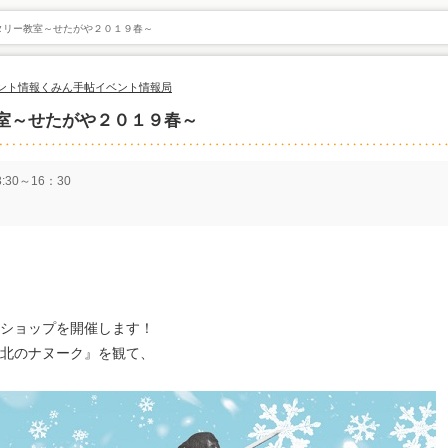
タリー教室～せたがや２０１９春～
ント情報
くみん手帖イベント情報局
室～せたがや２０１９春～
30～16：30
クショップを開催します！
極北のナヌーク』を観て、