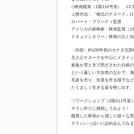
◇映画鑑賞（1階110号室） 13:30
上映作品：『極北のナヌーク』(19
ロバート・フラハティ監督
アメリカの探検家・映画監督（188
ドキュメンタリー」映画の父と知
〈内容〉約100年前のカナダ北部
主人公ナヌークを中心にイヌイッ
家族が雪と氷で閉ざされた白銀の
という厳しい大自然のなかで、漁
毛皮を売り、住居を作る様子など
たくましく生きる姿を映し出す。
◇ワークショップ（2階211号室）15
チラシ作りに挑戦してみよう！
鑑賞した映画から感じた様々な思
チラシいっぱいに詰め込んでみま