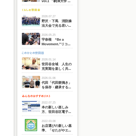
vol.1 「駒澤大学 ...
2026.07.27
野沢・下馬 消防操
法大会で光る若い...
2026.05.25
宇奈根 “Be a
Movement.”リコ...
2026.01.14
世田谷全域 人生の
充実期を楽しく共...
2026.01.06
代田「代田餅搗き」
を保存・継承する...
2022.07.25
本の新しい楽しみ
方、世田谷区電子...
2022.03.08
お店選びの新しい基
準、「せたがやエ...