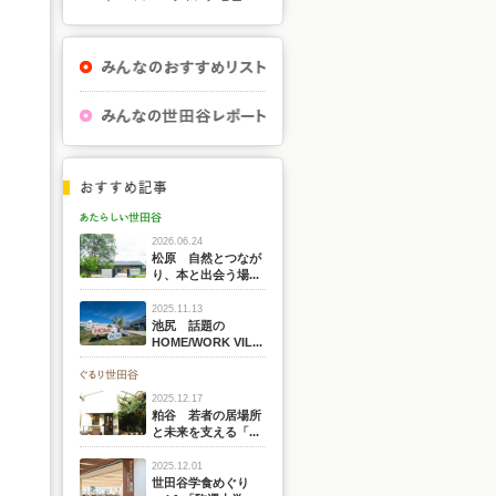
2026.06.24
松原 自然とつなが
り、本と出会う場...
2025.11.13
池尻 話題の
HOME/WORK VIL...
2025.12.17
粕谷 若者の居場所
と未来を支える「...
2025.12.01
世田谷学食めぐり