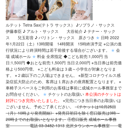
ルテット Tetra Sax(テトラ サックス） ♪ソプラノ・サックス
伊藤泰臣 ♪ アルト・サックス 大谷祐介 ♪ テナー・サック
ス 兒玉彩音 ♪ バリトン・サックス 原さつき
★
日時 2022
年1月22日（土）13時開場 14時開演 15時終演予定 ※公演の進
行状況により終演時間は若干前後する場合がございます。
★
会
場 成城ホール
★
料金 全席指定 ◆こども前売:1,000円 当
日:1,500円 ◆おとな前売:1,500円 当日:2,000円 ※当日券は前売価
格より500円増。 ※こども料金は３歳～小学生が対象となりま
す。 ※２歳以下のご入場はできません。 ※新型コロナウイルス感
染症拡大防止のため、客席は１席おきの座席配置となります。 ※
車椅子スペースをご利用のお客様は事前に成城ホール事務室まで
お問合せください。
★
チケットのお取扱い
本公演のチケットは
好評につき完売いたしました。
※完売につき当日券のお取扱いは
ございません、予めご了承ください。
《チケットは10月25日
（月）10時より発売開始》
※発売日初日を除く窓口販売は9時～
20時までのお取扱いとなります。
①窓口販売
成城ホール事務
室 電話 03-3482-1313
北沢タウンホール事務室 電