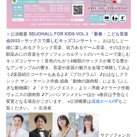
★
公演概要
SEIJOHALL FOR KIDS VOL.3
「新春・こども音楽
会2022～サックスで楽しむキッズコンサート～」
おはなしと一
緒に楽しめるクラシック音楽、迫力あるゲーム音楽、そのほかお
馴染みにの音楽をサクソフォンカルテットのハーモニーで楽しむ
キッズコンサート！音色のちがう4種類のサックスが奏でる豊か
なアンサンブルの響き、音楽や楽器の魅力を会場で体験してみよ
う♪楽器紹介コーナーもあるよ♪ 《プログラム》 ♪おはなしクラ
シック サン・サーンス作曲 組曲「動物の謝肉祭」による《ふし
ぎな動物園》 ♪「ドラゴンクエスト」より～序曲 ♪クラーク作曲
ヴェニスの謝肉祭 ♪アンパンマンメドレーほか ※曲目は予告なく
変更となる場合がございます。 ※公演概要は
成城ホールHP
もご
覧ください。
★
出演者
サクソフォンカ