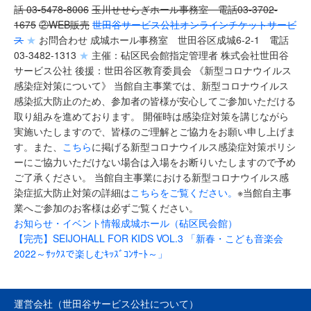
話 03-5478-8006
玉川せせらぎホール事務室 電話03-3702-
1675
②WEB販売
世田谷サービス公社オンラインチケットサービ
ス
★
お問合わせ 成城ホール事務室 世田谷区成城6-2-1 電話
03-3482-1313
★
主催：砧区民会館指定管理者 株式会社世田谷
サービス公社 後援：世田谷区教育委員会 《新型コロナウイルス
感染症対策について》 当館自主事業では、新型コロナウイルス
感染拡大防止のため、参加者の皆様が安心してご参加いただける
取り組みを進めております。 開催時は感染症対策を講じながら
実施いたしますので、皆様のご理解とご協力をお願い申し上げま
す。また、
こちら
に掲げる新型コロナウイルス感染症対策ポリシ
ーにご協力いただけない場合は入場をお断りいたしますので予め
ご了承ください。 当館自主事業における新型コロナウイルス感
染症拡大防止対策の詳細は
こちらをご覧ください。
※当館自主事
業へご参加のお客様は必ずご覧ください。
お知らせ・イベント情報
成城ホール（砧区民会館）
【完売】SEIJOHALL FOR KIDS VOL.3 「新春・こども音楽会
2022～ｻｯｸｽで楽しむｷｯｽﾞｺﾝｻｰﾄ～」
運営会社（世田谷サービス公社について）