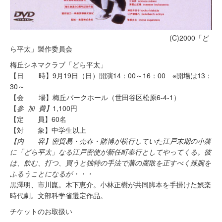
(C)2000「ど
ら平太」製作委員会
梅丘シネマクラブ「どら平太」
【日 時】9月19日（日）開演14：00～16：00 ※開場は13：
30～
【会 場】梅丘パークホール（世田谷区松原6-4-1）
【
参
加
費】
1,100円
【定 員】60名
【対 象】中学生以上
【内 容
】密貿易・売春・賭博が横行していた江戸末期の小藩
に「どら平太」なる江戸密使が新任町奉行としてやってくる。彼
は、飲む、打つ、買うと独特の手法で藩の腐敗を正すべく辣腕を
ふるうことになるが・・・
黒澤明、市川崑。木下恵介。小林正樹が共同脚本を手掛けた娯楽
時代劇。文部科学省選定作品。
チケットのお取扱い