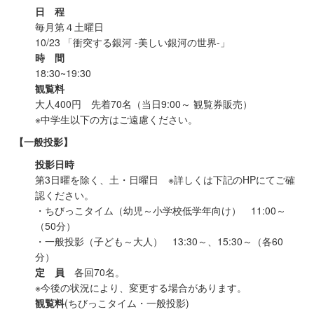
日 程
毎月第４土曜日
10/23 「衝突する銀河 -美しい銀河の世界-」
時 間
18:30~19:30
観覧料
大人400円 先着70名（当日9:00～ 観覧券販売）
※中学生以下の方はご遠慮ください。
【一般投影】
投影日時
第3日曜を除く、土・日曜日 ※詳しくは下記のHPにてご確
認ください。
・ちびっこタイム（幼児～小学校低学年向け） 11:00～
（50分）
・一般投影（子ども～大人） 13:30～、15:30～（各60
分）
定 員
各回70名。
※今後の状況により、変更する場合があります。
観覧料
(ちびっこタイム・一般投影)