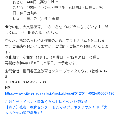
おとな 400円（高校生以上）
こども 100円（小学生・中学生）※土曜日・日曜日、祝
日、休日は無料
幼児 無 料（小学生未満）
◆その他、天文講座等、いろいろなプログラムもございます。詳
しくは、下記HPをご覧ください。
◎なお、機器の入れ替え作業のため、プラネタリムを休止しま
す。ご迷惑をおかけしますが、ご理解・ご協力をお願いいたしま
す。
休止期間：令和3年11月1日（月曜日）～12月31日（金曜日）
再開は令和4年1月5日（水曜日）の予定です。
お問合せ
世田谷区立教育センター プラネタリウム（弦巻3-16-
8）
TEL/FAX
03-3429-0780
HP
https://www.city.setagaya.lg.jp/mokuji/kusei/012/011/002/d0000749
お知らせ・イベント情報
くみん手帖イベント情報局
【終了】弦巻 教育センター せたがやプラネタリウム 10月「大
人のための星空散歩」他