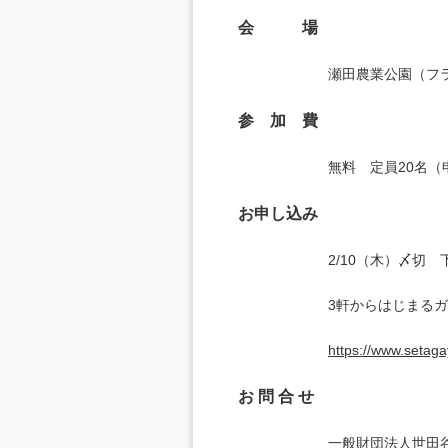
会 場
瀬田農業公園（フラ
参 加 費
無料 定員20名
お申し込み
2/10（木）〆切
3軒からはじまるガ
https://www.setaga
お 問 合 せ
一般財団法人世田