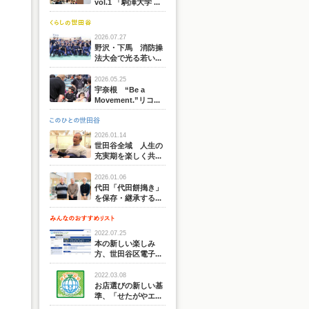
vol.1 「駒澤大学 ...
2026.07.27
野沢・下馬 消防操
法大会で光る若い...
2026.05.25
宇奈根 “Be a
Movement.”リコ...
2026.01.14
世田谷全域 人生の
充実期を楽しく共...
2026.01.06
代田「代田餅搗き」
を保存・継承する...
2022.07.25
本の新しい楽しみ
方、世田谷区電子...
2022.03.08
お店選びの新しい基
準、「せたがやエ...