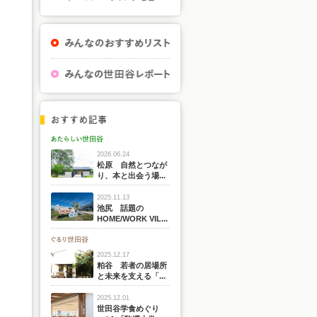
2026.06.24
松原 自然とつなが
り、本と出会う場...
2025.11.13
池尻 話題の
HOME/WORK VIL...
2025.12.17
粕谷 若者の居場所
と未来を支える「...
2025.12.01
世田谷学食めぐり