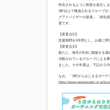
性化されるように制度を改正しま
3軒以上で構成されるグループが
グアドバイザーの派遣」「緑化資
度です。
【変更点➀】
支援期間を5年間とし、お庭に関
【変更点➁】
新たに、毎年2月頃に開催する基
活動されているグループによる事
ました。※今年度は、下記の２/2
なお、「3軒からはじまるガーデ
https://www.setagayatm.or.jp/tru