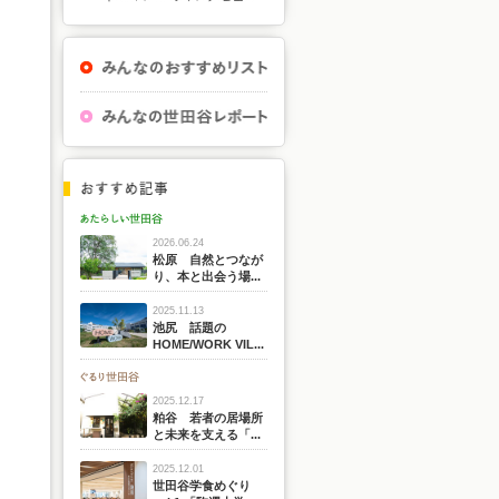
2026.06.24
松原 自然とつなが
り、本と出会う場...
2025.11.13
池尻 話題の
HOME/WORK VIL...
2025.12.17
粕谷 若者の居場所
と未来を支える「...
2025.12.01
世田谷学食めぐり