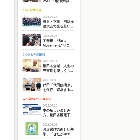
vol.1 「駒澤大学 ...
2026.07.27
野沢・下馬 消防操
法大会で光る若い...
2026.05.25
宇奈根 “Be a
Movement.”リコ...
2026.01.14
世田谷全域 人生の
充実期を楽しく共...
2026.01.06
代田「代田餅搗き」
を保存・継承する...
2022.07.25
本の新しい楽しみ
方、世田谷区電子...
2022.03.08
お店選びの新しい基
準、「せたがやエ...