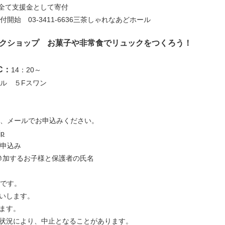
は全て支援金として寄付
開始 03-3411-6636三茶しゃれなあどホール
クショップ お菓子や非常食でリュックをつくろう！
C：
14：20～
ル ５Fスワン
、メールでお申込みください。
jp
申込み
参加するお子様と保護者の氏名
個です。
いします。
ます。
状況により、中止となることがあります。