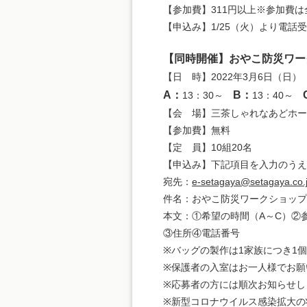
【参加費】311円以上※参加費
【申込み】1/25（火）より電話受付
【同時開催】おやこ防災ワー
【日 時】2022年3月6日（日）
A：
B：
13：30～
13：40～
【会 場】三茶しゃれなあどホー
【参加費】無料
【定 員】10組20名
【申込み】下記項目を入力のうえ
宛先：
e-setagaya@setagaya.co.
件名：おやこ防災ワークショップ
本文：①希望の時間（A～C）②
③住所④電話番号
※バッグの製作は1家族につき1
※保護者の入室はお一人様でお願
※応募者の方には順次お知らせし
※新型コロナウイルス感染拡大の