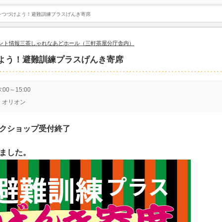
をつづけよう！避難訓練プラスげんき寄席
ント情報
三茶しゃれなあどホール（三軒茶屋分庁舎内）
よう！避難訓練プラスげんき寄席
00～15:00
 オリオン
クショップ受付終了
ました。