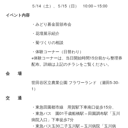
５/14（土）、５/15（日） 10:00～15:00
イベント内容
・みどり募金苗頒布会
・花壇展示紹介
・菊づくりの相談
・体験コーナー（日替わり）
※体験コーナーは、当日開始時間15分前から整理券
配布。詳細は上記のチラシをご覧ください。
会 場
世田谷区立農業公園 フラワーランド （瀬田5-30-
1）
交 通
・東急田園都市線 用賀駅下車南口徒歩15分、
・東急バス 園01千歳船橋駅⇔田園調布駅「玉川
病院入口」下車徒歩7分
・東急バス玉30二子玉川駅⇔玉川病院「玉川病