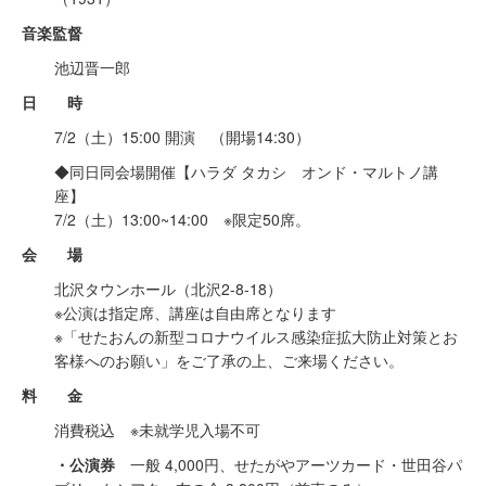
音楽監督
池辺晋一郎
日 時
7/2（土）15:00 開演 （開場14:30）
◆同日同会場開催【ハラダ タカシ オンド・マルトノ講
座】
7/2（土）13:00~14:00 ※限定50席。
会 場
北沢タウンホール（北沢2-8-18）
※公演は指定席、講座は自由席となります
※「せたおんの新型コロナウイルス感染症拡大防止対策とお
客様へのお願い」をご了承の上、ご来場ください。
料 金
消費税込 ※未就学児入場不可
・公演券
一般 4,000円、せたがやアーツカード・世田谷パ