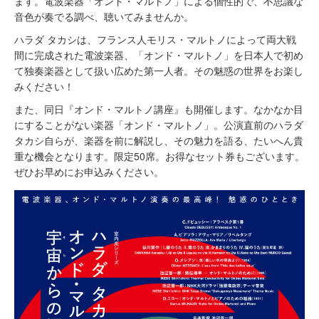
ます。電波楽器「オンド・マルトノ」による個性的で、不思議な
音色が奏でる調べ、聴いてみませんか。
ハラダ タカシは、フランス人モリス・マルトノによって両大戦
間に完成された電波楽器、「オンド・マルトノ」を日本人で初め
て独奏楽器として扱い広めた第一人者。その魅惑の世界をお楽し
みください！
また、同日『オンド・マルトノ講座』も開催します。なかなか目
にすることがない楽器「オンド・マルトノ」。公演直前のハラダ
タカシ自らが、楽器を前に解説し、その魅力を語る、たいへん貴
重な機会となります。限定50席。お得なセット券もございます。
ぜひお早めにお申込みください。