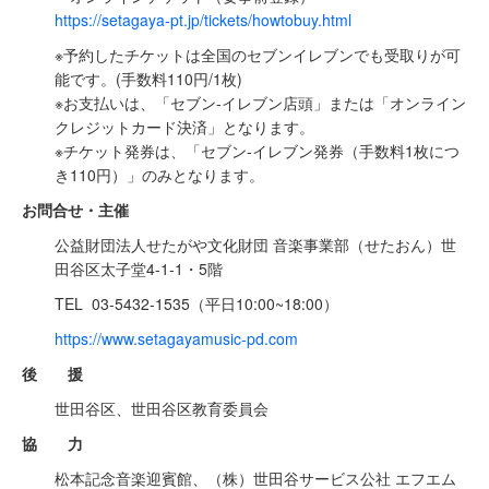
https://setagaya-pt.jp/tickets/howtobuy.html
※予約したチケットは全国のセブンイレブンでも受取りが可
能です。(手数料110円/1枚)
※お支払いは、「セブン-イレブン店頭」または「オンライン
クレジットカード決済」となります。
※チケット発券は、「セブン-イレブン発券（手数料1枚につ
き110円）」のみとなります。
お問合せ・主催
公益財団法人せたがや文化財団 音楽事業部（せたおん）世
田谷区太子堂4-1-1・5階
TEL 03-5432-1535（平日10:00~18:00）
https://www.setagayamusic-pd.com
後 援
世田谷区、世田谷区教育委員会
協 力
松本記念音楽迎賓館、（株）世田谷サービス公社 エフエム