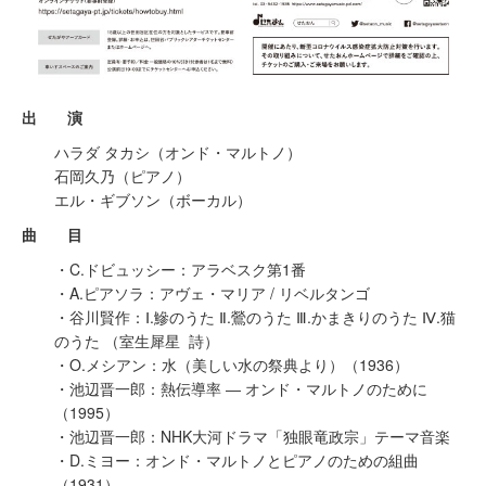
出 演
ハラダ タカシ（オンド・マルトノ）
石岡久乃（ピアノ）
エル・ギブソン（ボーカル）
曲 目
・C.ドビュッシー：アラベスク第1番
・A.ピアソラ：アヴェ・マリア / リベルタンゴ
・谷川賢作：Ⅰ.鰺のうた Ⅱ.鶯のうた Ⅲ.かまきりのうた Ⅳ.猫
のうた （室生犀星 詩）
・O.メシアン：水（美しい水の祭典より）（1936）
・池辺晋一郎：熱伝導率 ― オンド・マルトノのために
（1995）
・池辺晋一郎：NHK大河ドラマ「独眼竜政宗」テーマ音楽
・D.ミヨー：オンド・マルトノとピアノのための組曲
（1931）