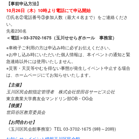
【事前申込方法】
10月26日（木）10時より電話にて申込開始
①氏名②電話番号③参加人数（最大４名まで）をご連絡くださ
い。
先着230名
＜電話＞03-3702-1675（玉川せせらぎホール 事務室）
※車椅子ご利用の方は申込み時に必ずお伝えください。
※お申し込み時にいただいた個人情報は、本イベントの通知と緊
急連絡以外には使用いたしません。
※災害・天災等やむを得ない事態が発生しイベント中止する場合
は、ホームページにてお知らせいたします。
【
主催】
玉川区民会館指定管理者 株式会社世田谷サービス公社
東京農業大学農友会マンドリン部OB・OG会
【後援】
世田谷区教育委員会
【お問合わせ】
《玉川区民会館事務室》TEL 03-3702-1675 (9時～20時)
お知らせ・イベント情報
玉川区民会館