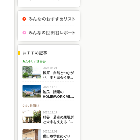
2026.06.24
松原 自然とつなが
り、本と出会う場...
2025.11.13
池尻 話題の
HOME/WORK VIL...
2025.12.17
粕谷 若者の居場所
と未来を支える「...
2025.12.01
世田谷学食めぐり