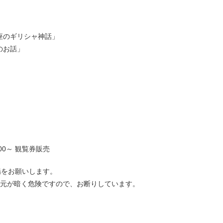
星座のギリシャ神話」
星のお話」
00～ 観覧券販売
場をお願いします。
足元が暗く危険ですので、お断りしています。