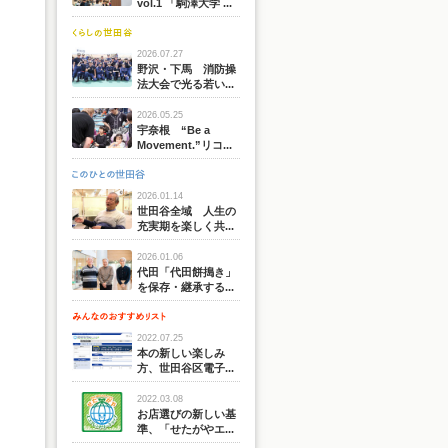
vol.1 「駒澤大学 ...
2026.07.27
野沢・下馬 消防操
法大会で光る若い...
2026.05.25
宇奈根 “Be a
Movement.”リコ...
2026.01.14
世田谷全域 人生の
充実期を楽しく共...
2026.01.06
代田「代田餅搗き」
を保存・継承する...
2022.07.25
本の新しい楽しみ
方、世田谷区電子...
2022.03.08
お店選びの新しい基
準、「せたがやエ...