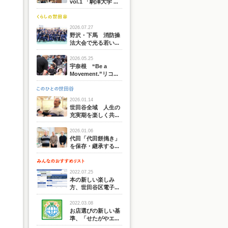
vol.1 「駒澤大学 ...
2026.07.27
野沢・下馬 消防操
法大会で光る若い...
2026.05.25
宇奈根 “Be a
Movement.”リコ...
2026.01.14
世田谷全域 人生の
充実期を楽しく共...
2026.01.06
代田「代田餅搗き」
を保存・継承する...
2022.07.25
本の新しい楽しみ
方、世田谷区電子...
2022.03.08
お店選びの新しい基
準、「せたがやエ...