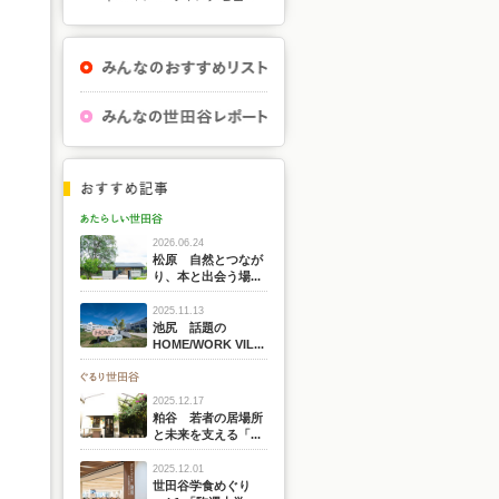
2026.06.24
松原 自然とつなが
り、本と出会う場...
2025.11.13
池尻 話題の
HOME/WORK VIL...
2025.12.17
粕谷 若者の居場所
と未来を支える「...
2025.12.01
世田谷学食めぐり