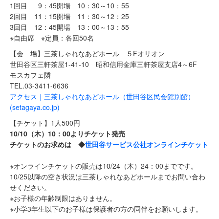
1回目 9：45開場 10：30～10：55
2回目 11：15開場 11：30～12：25
3回目 12：45開場 13：00～13：55
※自由席 ※定員：各回50名
【会 場】三茶しゃれなあどホール ５Fオリオン
世田谷区三軒茶屋1-41-10 昭和信用金庫三軒茶屋支店4～6F
モスカフェ隣
TEL.03-3411-6636
アクセス｜三茶しゃれなあどホール（世田谷区民会館別館）
(setagaya.co.jp)
【チケット】1人500円
10/10（木）10：00よりチケット発売
チケットのお求めは ◆
世田谷サービス公社オンラインチケット
※オンラインチケットの販売は10/24（木）24：00までです。
10/25以降の空き状況は三茶しゃれなあどホールまでお問い合わ
せください。
※お子様の年齢制限はありません。
※小学3年生以下のお子様は保護者の方の同伴をお願いします。