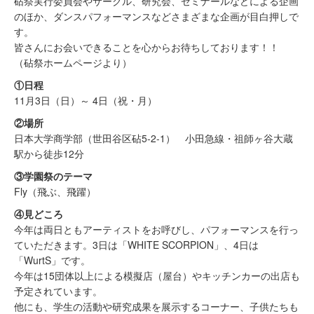
砧祭実行委員会やサークル、研究会、ゼミナールなどによる企画
のほか、ダンスパフォーマンスなどさまざまな企画が目白押しで
す。
​皆さんにお会いできることを心からお待ちしております！！​​​​​​​
（砧祭ホームページより）
①日程
11月3
日（日）～ 4
日（祝・月）
②場所
日本大学商学部（世田谷区砧5-2-1） 小田急線・祖師ヶ谷大蔵
駅から徒歩12分
③学園祭のテーマ
Fly（飛ぶ、飛躍）
④見どころ
今年は両日ともアーティストをお呼びし、パフォーマンスを行っ
ていただきます。3日は「WHITE SCORPION」、4日は
「WurtS」です。
今年は15団体以上による模擬店（屋台）やキッチンカーの出店も
予定されています。
他にも、学生の活動や研究成果を展示するコーナー、子供たちも