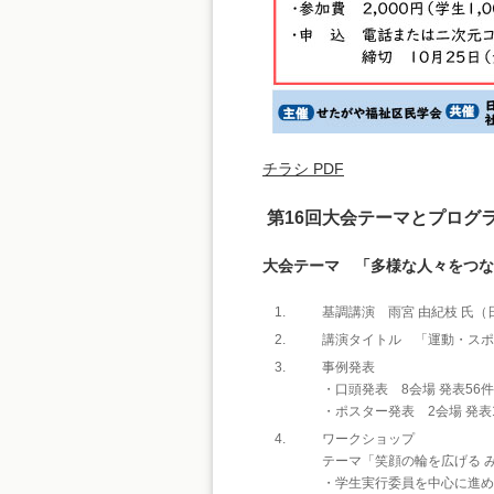
チラシ PDF
第16回大会テーマとプログ
大会テーマ 「多様な人々をつな
基調講演 雨宮 由紀枝 氏（
講演タイトル 「運動・スポ
事例発表
・口頭発表 8会場 発表56件 
・ポスター発表 2会場 発表11件
ワークショップ
テーマ「笑顔の輪を広げる 
・学生実行委員を中心に進め