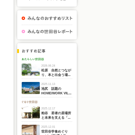
2026.06.24
松原 自然とつなが
り、本と出会う場...
2025.11.13
池尻 話題の
HOME/WORK VIL...
2025.12.17
粕谷 若者の居場所
と未来を支える「...
2025.12.01
世田谷学食めぐり