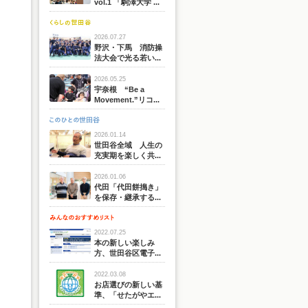
vol.1 「駒澤大学 ...
2026.07.27
野沢・下馬 消防操
法大会で光る若い...
2026.05.25
宇奈根 “Be a
Movement.”リコ...
2026.01.14
世田谷全域 人生の
充実期を楽しく共...
2026.01.06
代田「代田餅搗き」
を保存・継承する...
2022.07.25
本の新しい楽しみ
方、世田谷区電子...
2022.03.08
お店選びの新しい基
準、「せたがやエ...