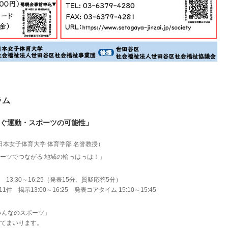
ラム
ぐ運動・スポーツの可能性」
日本女子体育大学 体育学部 名誉教授）
ーツでつながる 地域の輪っはっは！」
13:30～16:25（発表15分、質疑応答5分）
 掲示13:00～16:25 発表コアタイム 15:10～15:45
みんなのスポーツ」
てまいります。