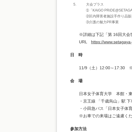
大会プラス
➀「KAiGO PRiDE@SETA
➁区内障害者施設手作り品販
➂介護の魅力PR事業
※詳細は下記「第 16回大
URL
https://www.setagaya-
日 時
11/9（土）12:00～17:30 
会 場
日本女子体育大学 本館・東館
・京王線 「千歳烏山」駅 下
・小田急バス「日本女子体育
※お車での来場はご遠慮く
参加方法