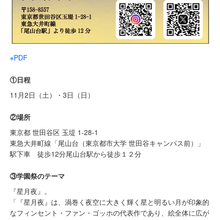
※PDF
①日程
11月2日（土）・3日（日）
②場所
東京都 世田谷区 玉堤 1-28-1
東急大井町線「尾山台（東京都市大学 世田谷キャンパス前）」
駅下車 徒歩12分尾山台駅から徒歩１２分
③学園祭のテーマ
『星月夜』。
「『星月夜』は、渦巻く夜空に大きく輝く星と明るい月が印象的
なフィンセント・ファン・ゴッホの代表作であり、絵全体に広が