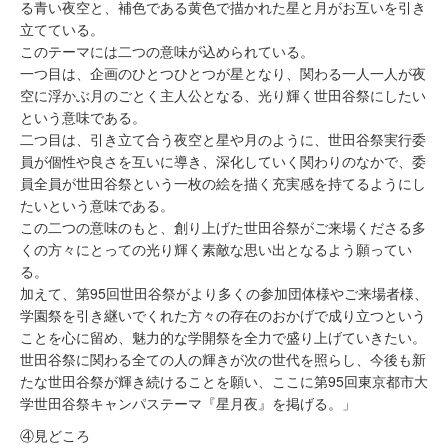
る青い夜空と、補色である黄色で描かれた星と月がお互いを引き
立てている。
このテーマには二つの意味が込められている。
一つ目は、企画のひとつひとつが星となり、関わる一人一人が夜
空に浮かぶ月のごとく主人公となる、光り輝く世田谷祭にしたい
という意味である。
二つ目は、引き立て合う夜空と星や月のように、世田谷祭実行委
員が個性や良さを互いに導き、深化していく関わりのなかで、委
員全員が世田谷祭という一枚の絵を描く充実感を持てるようにし
たいという意味である。
この二つの意味のもと、創り上げた世田谷祭がご来場くださる多
くの方々にとっての光り輝く素敵な思い出となるよう願ってい
る。
加えて、第95回世田谷祭がより多くの参加団体様やご来場者様、
学園祭を引き継いでくれた方々の存在のおかげで成り立つという
ことを心に留め、魅力的な学開祭を全力で盛り上げていきたい。
世田谷祭に関わる全ての人の輝きが次の世代を照らし、今後も新
たな世田谷祭が輝き続けることを願い、ここに第95回東京都市大
学世田谷祭キャンパステーマ『星月夜』を掲げる。」
④見どころ