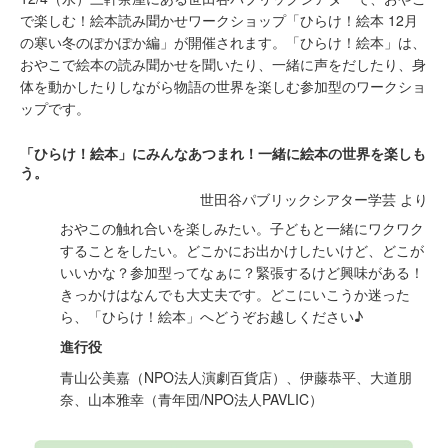
で楽しむ！絵本読み聞かせワークショップ「ひらけ！絵本 12月
の寒い冬のぽかぽか編」が開催されます。「ひらけ！絵本」は、
おやこで絵本の読み聞かせを聞いたり、一緒に声をだしたり、身
体を動かしたりしながら物語の世界を楽しむ参加型のワークショ
ップです。
「ひらけ！絵本」にみんなあつまれ！一緒に絵本の世界を楽しも
う。
世田谷パブリックシアター学芸 より
おやこの触れ合いを楽しみたい。子どもと一緒にワクワク
することをしたい。どこかにお出かけしたいけど、どこが
いいかな？参加型ってなぁに？緊張するけど興味がある！
きっかけはなんでも大丈夫です。どこにいこうか迷った
ら、「ひらけ！絵本」へどうぞお越しください♪
進行役
青山公美嘉（NPO法人演劇百貨店）、伊藤恭平、大道朋
奈、山本雅幸（青年団/NPO法人PAVLIC）