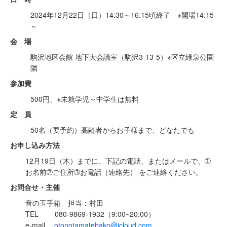
2024年12月22日（日）14:30～16:15頃終了 ※開場14:15
～
会 場
駒沢地区会館 地下大会議室（駒沢3-13-5）※区立緑泉公園
隣
参加費
500円、※未就学児～中学生は無料
定 員
50名（要予約）高齢者からお子様まで、どなたでも
お申し込み方法
12月19日（木）までに、下記の電話、またはメールで、➀
お名前➁ご住所➂お電話（連絡先） をご連絡ください。
お問合せ・主催
音の玉手箱 担当：村田
TEL 080-9869-1932（9:00~20:00）
e-mail
otonotamatebako@icloud.com