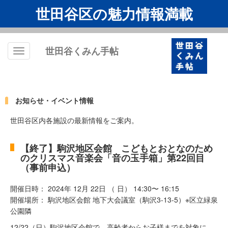
世田谷区の魅力情報満載
世田谷くみん手帖
Toggle
navigation
お知らせ・イベント情報
世田谷区内各施設の最新情報をご案内。
【終了】駒沢地区会館 こどもとおとなのため
のクリスマス音楽会「音の玉手箱」第22回目
（事前申込）
開催日時： 2024年 12月 22日 （ 日） 14:30〜 16:15
開催場所： 駒沢地区会館 地下大会議室（駒沢3-13-5）※区立緑泉
公園隣
12/22（日）駒沢地区会館で、高齢者からお子様までを対象に、