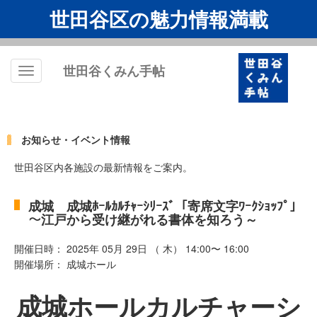
世田谷区の魅力情報満載
世田谷くみん手帖
Toggle
navigation
お知らせ・イベント情報
世田谷区内各施設の最新情報をご案内。
成城 成城ﾎｰﾙｶﾙﾁｬｰｼﾘｰｽﾞ「寄席文字ﾜｰｸｼｮｯﾌﾟ」
～江戸から受け継がれる書体を知ろう～
開催日時： 2025年 05月 29日 （ 木） 14:00〜 16:00
開催場所： 成城ホール
成城ホールカルチャーシ