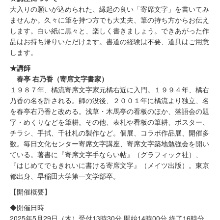
大入りの願いが込められた、縁起の良い「寄席文字」を書いてみ
ませんか。久々に筆を持つ方でも大丈夫、筆の持ち方からお伝え
します。白い紙に黒々と、楽しく書きましょう。できあがった作
品はお持ち帰りいただけます。書道の経験は不要、道具はご用意
します。
★講師
春亭 右乃香（寄席文字書家）
１９８７年、橘流寄席文字家元橘右近に入門。１９９４年、橘右
乃香の名を許される。師の没後、２００１年に橘流より独立、名
を春亭右乃香と改める。浅草・木馬亭の看板のほか、落語会の題
字・めくりなどを筆耕。その他、表札や看板の筆耕、ポスター、
チラシ、手拭、千社札の製作など。個展、コラボ作品展、開催多
数。毎日文化センター寄席文字講座、寄席文字築地勉強会を開い
ている。著書に『寄席文字手ならい帖』（グラフィック社）、
『はじめてでもきれいに書ける寄席文字』（メイツ出版）。東京
都出身、早稲田大学第一文学部卒。
【開催概要】
◆開催日時
2025年5月29日（木）受付13時30分 開始14時00分 終了16時分