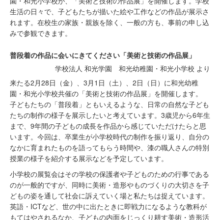
園・和光小学校が、「美術と技術の作品展」を開催します。学校
生活の日々で、子どもたちが描いた絵や工作などの作品が展示さ
れます。在校生の家族・親族を除く、一般の方も、事前の申し込
みで参観できます。
普段着の作品に会いにきてください「美術と技術の作品展」
学校法人 和光学園 和光幼稚園・和光小学校 より
来たる2月28日（金）、3月1日（土）、2日（日）に和光幼稚
園・和光小学校共催の「美術と技術の作品展」を開催します。
子どもたちの「普段着」ともいえるような、日常の自然な子ども
たちの制作の様子を展示したいと考えています。3歳児から6年生
まで、9年間の子どもの成長を作品から感じていただけたらと思
います。今回は、卒業生が小学校時代の制作を振り返り、自分の
なかに育まれたものを語ってもらう時間や、漆の職人さんの特別
授業の様子を紹介する展示などを予定しています。
小学校の展覧会はその学校の保護者や子どものための行事である
のが一般的ですが、同時に美術・造形やものづくりの大切さを子
どもの姿を通して社会に訴えていく場と私たちは捉えています。
英語・ICTなど、世の中に出たときに即戦力になるような教科が
もてはやされるなか、子どもの内面をじっくり耕す美術・造形活