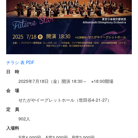
チラシ 表 PDF
日 時
2025年7月18日（金）開演 18:30～ ※18:00開場
会 場
せたがやイーグレットホール（世田谷4-21-27）
定 員
902人
入場料
S席4,000円、A席3,000円、B席2,000円