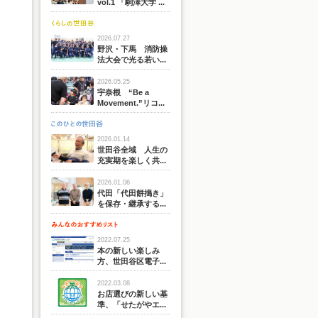
vol.1 「駒澤大学 ...
2026.07.27
野沢・下馬 消防操
法大会で光る若い...
2026.05.25
宇奈根 “Be a
Movement.”リコ...
2026.01.14
世田谷全域 人生の
充実期を楽しく共...
2026.01.06
代田「代田餅搗き」
を保存・継承する...
2022.07.25
本の新しい楽しみ
方、世田谷区電子...
2022.03.08
お店選びの新しい基
準、「せたがやエ...