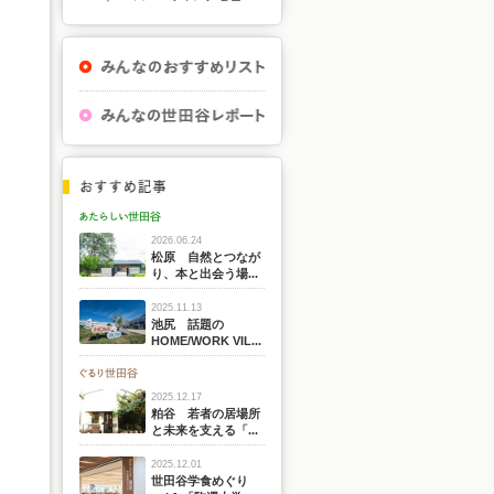
2026.06.24
松原 自然とつなが
り、本と出会う場...
2025.11.13
池尻 話題の
HOME/WORK VIL...
2025.12.17
粕谷 若者の居場所
と未来を支える「...
2025.12.01
世田谷学食めぐり