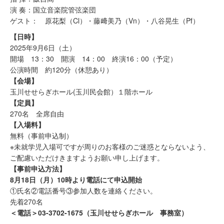
演 奏：国立音楽院管弦楽団
ゲスト： 原花梨（Cl）・藤﨑美乃（Vn）・八谷晃生（Pf）
【日時】
2025年9月6日（土）
開場 13：30 開演 14：00 終演16：00（予定）
公演時間 約120分（休憩あり）
【会場】
玉川せせらぎホール(玉川民会館）１階ホール
【定員】
270名 全席自由
【入場料】
無料（事前申込制）
※未就学児入場可ですが周りのお客様のご迷惑とならないよう、
ご配慮いただけきますようお願い申し上げます。
【事前申込方法】
8月18日（月）10時より電話にて申込開始
①氏名②電話番号③参加人数を連絡ください。
先着270名
＜電話＞03-3702-1675（玉川せせらぎホール 事務室）