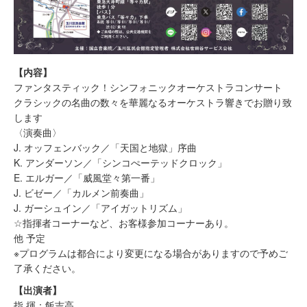
【内容】
ファンタスティック！シンフォニックオーケストラコンサート
クラシックの名曲の数々を華麗なるオーケストラ響きでお贈り致
します
〈演奏曲〉
J. オッフェンバック／「天国と地獄」序曲
K. アンダーソン／「シンコぺーテッドクロック」
E. エルガー／「威風堂々第一番」
J. ビゼー／「カルメン前奏曲」
J. ガーシュイン／「アイガットリズム」
☆指揮者コーナーなど、お客様参加コーナーあり。
他 予定
※プログラムは都合により変更になる場合がありますので予めご
了承ください。
【出演者】
指 揮：飯吉高