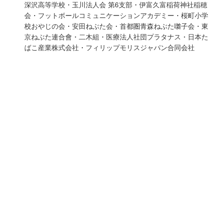
深沢高等学校・玉川法人会 第6支部・伊富久富稲荷神社稲穂
会・フットボールコミュニケーションアカデミー・桜町小学
校おやじの会・安田ねぶた会・首都圏青森ねぶた囃子会・東
京ねぶた連合會・二木組・医療法人社団プラタナス・日本た
ばこ産業株式会社・フィリップモリスジャパン合同会社