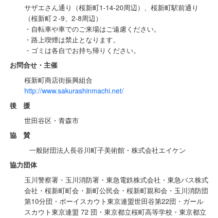
サザエさん通り（桜新町1-14-20周辺）、桜新町駅前通り
（桜新町２-9、2-8周辺）
・自転車や車でのご来場はご遠慮ください。
・路上喫煙は禁止となります。
・ゴミは各自でお持ち帰りください。
お問合せ・主催
桜新町商店街振興組合
http://www.sakurashinmachi.net/
後 援
世田谷区・青森市
協 賛
一般財団法人長谷川町子美術館・株式会社エイケン
協力団体
玉川警察署・玉川消防署・東急電鉄株式会社・東急バス株式
会社・桜新町町会・新町公民会・桜新町親和会・玉川消防団
第10分団・ボーイスカウト東京連盟世田谷第22団・ガール
スカウト東京連盟 72 団・東京都立桜町高等学校・東京都立