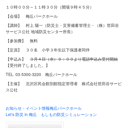
１０時００分～１１時３０分（開場９時４５分）
【会場】 梅丘パークホール
【講師】 村上 陽一（防災士・災害備蓄管理士・（株）世田谷
サービス公社 地域防災センター所長）
【参加費】 無料
【定員】 ３０名 小学３年生以下保護者同伴
【申込み】
３月４日（水）９：００より電話申込み受付開始
【受付終了しました。】
TEL. 03-5300-3220 梅丘パークホール
【主催】 北沢区民会館別館指定管理者 株式会社世田谷サービ
ス公社
お知らせ・イベント情報
梅丘パークホール
Let’s 防災 in 梅丘 もしもの防災シミュレーション