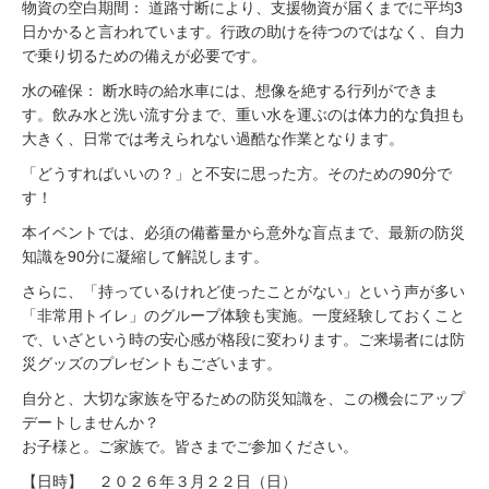
物資の空白期間： 道路寸断により、支援物資が届くまでに平均3
日かかると言われています。行政の助けを待つのではなく、自力
で乗り切るための備えが必要です。
水の確保： 断水時の給水車には、想像を絶する行列ができま
す。飲み水と洗い流す分まで、重い水を運ぶのは体力的な負担も
大きく、日常では考えられない過酷な作業となります。
「どうすればいいの？」と不安に思った方。そのための90分で
す！
本イベントでは、必須の備蓄量から意外な盲点まで、最新の防災
知識を90分に凝縮して解説します。
さらに、「持っているけれど使ったことがない」という声が多い
「非常用トイレ」のグループ体験も実施。一度経験しておくこと
で、いざという時の安心感が格段に変わります。ご来場者には防
災グッズのプレゼントもございます。
自分と、大切な家族を守るための防災知識を、この機会にアップ
デートしませんか？
お子様と。ご家族で。皆さまでご参加ください。
【日時】 ２０２６年３月２２日（日）