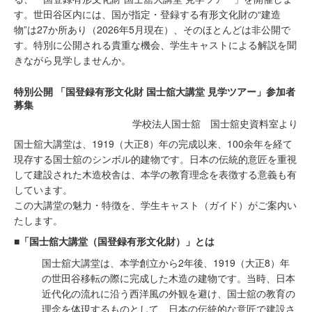
す。世田谷区内には、国が指定・登録する有形文化財の“建造
物”は27か所あり（2026年5月現在）、そのほとんどは非公開で
す。特別に公開される貴重な機会、学生キャストによる解説を聞
きながら見学しませんか。
特別公開 「国登録有形文化財 国士舘大講堂 見学ツアー」参加者
募集
学校法人国士舘 国士舘史資料室より
国士舘大講堂は、1919（大正8）年の完成以来、100余年を経て
現存する国士舘のシンボル的建物です。日本の伝統的意匠を重視
して建設された木造校舎は、本学の教育理念を表徴する意義も有
しています。
この大講堂の魅力・特徴を、学生キャスト（ガイド）がご案内い
たします。
■「国士舘大講堂（国登録有形文化財）」とは
国士舘大講堂は、本学創立から2年後、1919（大正8）年
の世田谷移転の際に完成した木造の建物です。当時、日本
近代化の流れに沿う西洋風の外観を避け、国士舘の教育の
理念を体現するものとして、日本の伝統的な意匠で建設さ