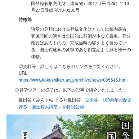
国登録有形文化財（建造物）2017（平成29）年10
月27日登録 第13-0385号
特徴等
講堂の分類における登録文化財としては都内最古。
和風意匠の講堂は全国的に類例が少なく貴重。部分
改変はあるものの、完成当時の姿をよく留めてい
る。国士舘建学の象徴であり創立期より残る唯一の
建物。
◎資料等、詳しくはこちらのリンクをご覧ください。
URL
https://www.kokushikan.ac.jp/archive/news/005545.html
◇見学ツアーの様子は、以下の記事で紹介いたしました。
世田谷くみん手帖 ぐるり世田谷
世田谷 100余年の歴史
誇る「国士舘大講堂」を特別公開