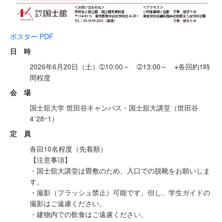
ポスター PDF
日 時
2026年6月20日（土）➀10:00～ ➁13:00～ ※各回約1時
間程度
会 場
国士舘大学 世田谷キャンパス・国士舘大講堂（世田谷
4⁻28ｰ1）
定 員
各回10名程度（先着順）
【注意事項】
・国士舘大講堂は畳敷のため、入口での脱靴をお願いしま
す。
・撮影（フラッシュ禁止）可能です。但し、学生ガイドの
撮影はご遠慮ください。
・建物内での飲食はご遠慮ください。