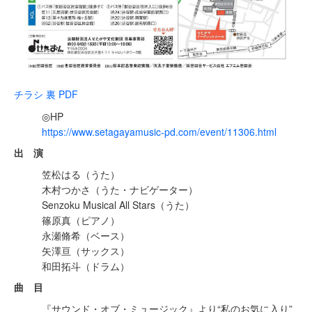
チラシ 裏 PDF
◎HP
https://www.setagayamusic-pd.com/event/11306.html
出 演
笠松はる（うた）
木村つかさ（うた・ナビゲーター）
Senzoku Musical All Stars（うた）
篠原真（ピアノ）
永瀬脩希（ベース）
矢澤亘（サックス）
和田拓斗（ドラム）
曲 目
『サウンド・オブ・ミュージック』より“私のお気に入り”