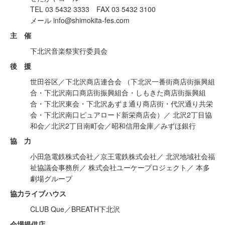
TEL 03 5432 3333 FAX 03 5432 3100
メール info@shimokita-fes.com
主 催
下北沢音楽祭実行委員会
後 援
世田谷区／下北沢商店連合会 （下北沢一番街商店街振興組
合・下北沢南口商店街振興組合・しもきた商店街振興組
合・下北沢東会・下北沢あずま通り商店街・代沢通り共栄
会・下北沢南口ピュアロード新栄商店会）／ 北沢2丁目協
和会／北沢2丁目南町会／昭和信用金庫／みずほ銀行
協 力
小田急電鉄株式会社／京王電鉄株式会社／ 北沢地域社会福
祉協議会事務所／ 株式会社ユーケープロジェクト／ 本多
劇場グループ
協力ライブハウス
CLUB Que／BREATH下北沢
会場提供店