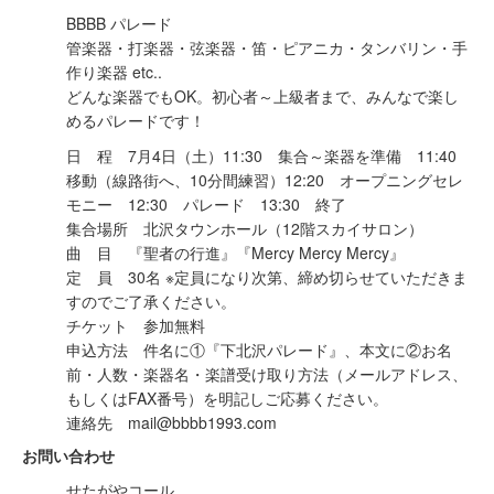
BBBB パレード
管楽器・打楽器・弦楽器・笛・ピアニカ・タンバリン・手
作り楽器 etc..
どんな楽器でもOK。初心者～上級者まで、みんなで楽し
めるパレードです！
日 程 7月4日（土）11:30 集合～楽器を準備 11:40
移動（線路街へ、10分間練習）12:20 オープニングセレ
モニー 12:30 パレード 13:30 終了
集合場所 北沢タウンホール（12階スカイサロン）
曲 目 『聖者の行進』『Mercy Mercy Mercy』
定 員 30名 ※定員になり次第、締め切らせていただきま
すのでご了承ください。
チケット 参加無料
申込方法 件名に①『下北沢パレード』、本文に②お名
前・人数・楽器名・楽譜受け取り方法（メールアドレス、
もしくはFAX番号）を明記しご応募ください。
連絡先 mail@bbbb1993.com
お問い合わせ
せたがやコール