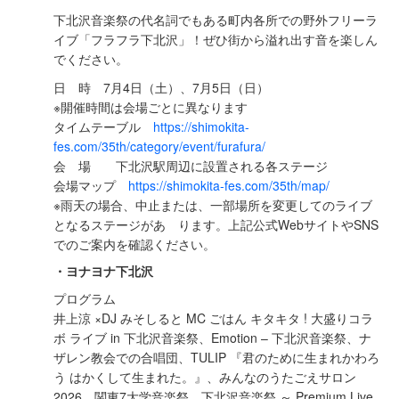
下北沢音楽祭の代名詞でもある町内各所での野外フリーラ
イブ「フラフラ下北沢」！ぜひ街から溢れ出す音を楽しん
でください。
日 時 7月4日（土）、7月5日（日）
※開催時間は会場ごとに異なります
タイムテーブル
https://shimokita-
fes.com/35th/category/event/furafura/
会 場 下北沢駅周辺に設置される各ステージ
会場マップ
https://shimokita-fes.com/35th/map/
※雨天の場合、中止または、一部場所を変更してのライブ
となるステージがあ ります。上記公式WebサイトやSNS
でのご案内を確認ください。
・ヨナヨナ下北沢
プログラム
井上涼 ×DJ みそしると MC ごはん キタキタ ! 大盛りコラ
ボ ライブ in 下北沢音楽祭、Emotion – 下北沢音楽祭、ナ
ザレン教会での合唱団、TULIP 『君のために生まれかわろ
う はかくして生まれた。』、みんなのうたごえサロン
2026、関東7大学音楽祭、下北沢音楽祭 ～ Premium Live