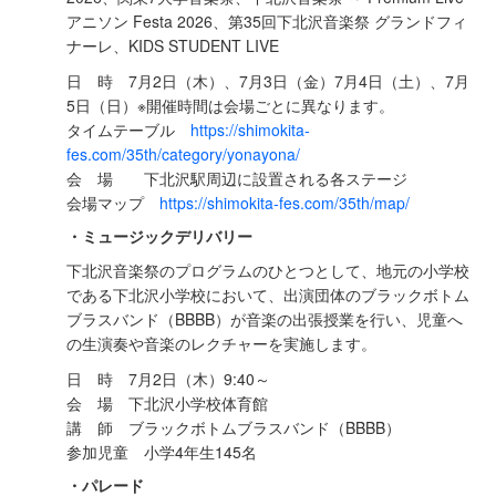
アニソン Festa 2026、第35回下北沢音楽祭 グランドフィ
ナーレ、KIDS STUDENT LIVE
日 時 7月2日（木）、7月3日（金）7月4日（土）、7月
5日（日）※開催時間は会場ごとに異なります。
タイムテーブル
https://shimokita-
fes.com/35th/category/yonayona/
会 場 下北沢駅周辺に設置される各ステージ
会場マップ
https://shimokita-fes.com/35th/map/
・ミュージックデリバリー
下北沢音楽祭のプログラムのひとつとして、地元の小学校
である下北沢小学校において、出演団体のブラックボトム
ブラスバンド（BBBB）が音楽の出張授業を行い、児童へ
の生演奏や音楽のレクチャーを実施します。
日 時 7月2日（木）9:40～
会 場 下北沢小学校体育館
講 師 ブラックボトムブラスバンド（BBBB）
参加児童 小学4年生145名
・パレード