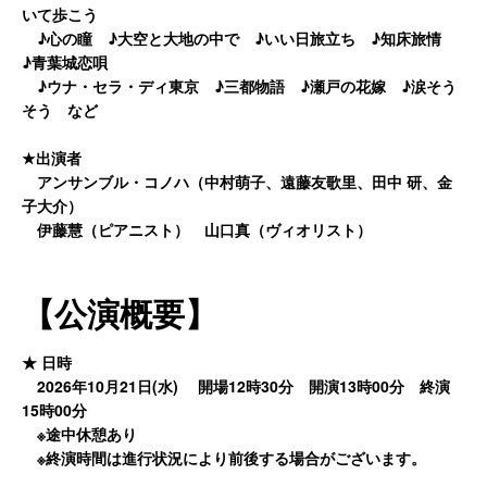
いて歩こう
♪心の瞳 ♪大空と大地の中で ♪いい日旅立ち ♪知床旅情
♪青葉城恋唄
♪ウナ・セラ・ディ東京 ♪三都物語 ♪瀬戸の花嫁 ♪涙そう
そう など
★出演者
アンサンブル・コノハ（中村萌子、遠藤友歌里、田中 研、金
子大介）
伊藤慧（ピアニスト） 山口真（ヴィオリスト）
【公演概要】
★ 日時
2026年10月21日(水) 開場12時30分 開演13時00分 終演
15時00分
※途中休憩あり
※終演時間は進行状況により前後する場合がございます。