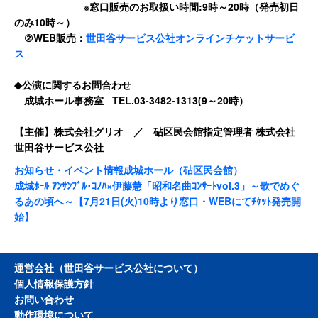
※窓口販売のお取扱い時間:9時～20時（発売初日
のみ10時～）
②WEB販売：
世田谷サービス公社オンラインチケットサービ
ス
◆公演に関するお問合わせ
成城ホール事務室 TEL.03-3482-1313(9～20時）
【主催】株式会社グリオ ／ 砧区民会館指定管理者 株式会社
世田谷サービス公社
お知らせ・イベント情報
成城ホール（砧区民会館）
成城ﾎｰﾙ ｱﾝｻﾝﾌﾞﾙ･ｺﾉﾊ×伊藤慧「昭和名曲ｺﾝｻｰﾄvol.3」～歌でめぐ
るあの頃へ～【7月21日(火)10時より窓口・WEBにてﾁｹｯﾄ発売開
始】
運営会社（世田谷サービス公社について）
個人情報保護方針
お問い合わせ
動作環境について