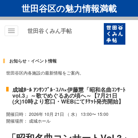
世田谷区の魅力情報満載
世田谷くみん手帖
Toggle
navigation
お知らせ・イベント情報
世田谷区内各施設の最新情報をご案内。
成城ﾎｰﾙ ｱﾝｻﾝﾌﾞﾙ･ｺﾉﾊ×伊藤慧「昭和名曲ｺﾝｻｰﾄ
vol.3」～歌でめぐるあの頃へ～【7月21日
(火)10時より窓口・WEBにてﾁｹｯﾄ発売開始】
開催日時： 2026年 10月 21日 （ 水） 13:00〜 15:00
開催場所： 成城ホール
「昭和名曲コンサートVol.3」