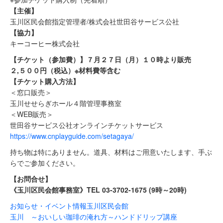
【主催】
玉川区民会館指定管理者/株式会社世田谷サービス公社
【協力】
キーコーヒー株式会社
【チケット（参加費）】７月２７日（月）１０時より販売
２,５００円
（税込）
※材料費等含む
【チケット購入方法】
＜窓口販売＞
玉川せせらぎホール４階管理事務室
＜WEB販売＞
世田谷サービス公社オンラインチケットサービス
https://www.cnplayguide.com/setagaya/
持ち物は特にありません。道具、材料はご用意いたします、手ぶ
らでご参加ください。
【
お問合せ】
《玉川区民会館事務室》TEL 03-3702-1675 (9時～20時)
お知らせ・イベント情報
玉川区民会館
玉川 ～おいしい珈琲の淹れ方～ハンドドリップ講座